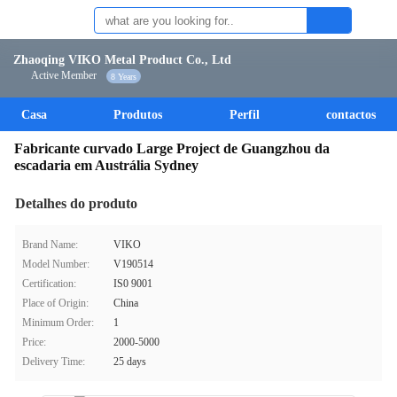
Zhaoqing VIKO Metal Product Co., Ltd
Active Member
8 Years
Casa
Produtos
Perfil
contactos
Fabricante curvado Large Project de Guangzhou da
escadaria em Austrália Sydney
Detalhes do produto
Brand Name:
VIKO
Model Number:
V190514
Certification:
IS0 9001
Place of Origin:
China
Minimum Order:
1
Price:
2000-5000
Delivery Time:
25 days