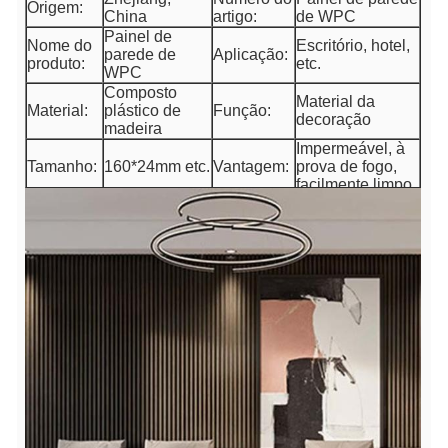
Origem:
China
artigo:
de WPC
Painel de
Nome do
Escritório, hotel,
parede de
Aplicação:
produto:
etc.
WPC
Composto
Material da
Material:
plástico de
Função:
decoração
madeira
Impermeável, à
Tamanho:
160*24mm etc.
Vantagem:
prova de fogo,
facilmente limpo
Decoração
Uso:
interna da
Superfície:
Laminado
parede
Prazo de
ao redor 15-20
Pacote:
Caixa
entrega:
dias