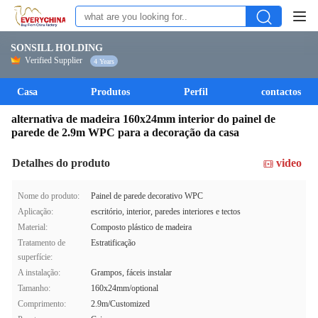
SONSILL HOLDING
Verified Supplier
4 Years
Casa
Produtos
Perfil
contactos
alternativa de madeira 160x24mm interior do painel de
parede de 2.9m WPC para a decoração da casa
Detalhes do produto
video
Nome do produto:
Painel de parede decorativo WPC
Aplicação:
escritório, interior, paredes interiores e tectos
Material:
Composto plástico de madeira
Tratamento de
Estratificação
superfície:
A instalação:
Grampos, fáceis instalar
Tamanho:
160x24mm/optional
Comprimento:
2.9m/Customized