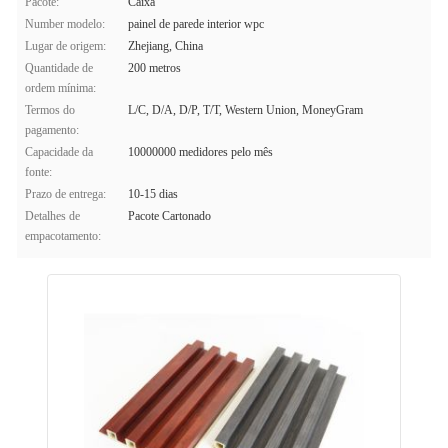
Pacote:
Caixa
Number modelo:
painel de parede interior wpc
Lugar de origem:
Zhejiang, China
Quantidade de
200 metros
ordem mínima:
Termos do
L/C, D/A, D/P, T/T, Western Union, MoneyGram
pagamento:
Capacidade da
10000000 medidores pelo mês
fonte:
Prazo de entrega:
10-15 dias
Detalhes de
Pacote Cartonado
empacotamento: