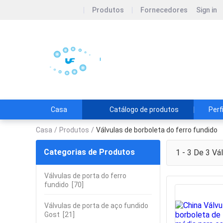
Produtos
Fornecedores
Sign in
SuZhou YouWei Flu
Suzhou Youwei Fluid Technolo
Casa
Catálogo de produtos
Perf
Casa
/
Produtos
/
Válvulas de borboleta do ferro fundido
Categorias de Produtos
1 - 3 De 3
Vál
Válvulas de porta do ferro
fundido
[70]
Válvulas de porta de aço fundido
Gost
[21]