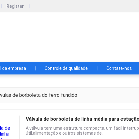
Register
id Technology CO., LTD
gy Co., Ltd
il da empresa
Controle de qualidade
Contate-nos
vulas de borboleta do ferro fundido
Válvula de borboleta de linha média para estação
A válvula tem uma estrutura compacta, um fácil interrupt
útil.alimentação e outros sistemas de....