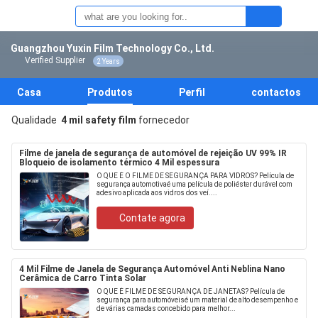
Guangzhou Yuxin Film Technology Co., Ltd.
Verified Supplier
2 Years
Casa
Produtos
Perfil
contactos
Qualidade
4 mil safety film
fornecedor
Filme de janela de segurança de automóvel de rejeição UV 99% IR
Bloqueio de isolamento térmico 4 Mil espessura
O QUE É O FILME DE SEGURANÇA PARA VIDROS? Película de
segurança automotivaé uma película de poliéster durável com
adesivo aplicada aos vidros dos veí....
Contate agora
4 Mil Filme de Janela de Segurança Automóvel Anti Neblina Nano
Cerâmica de Carro Tinta Solar
O QUE É FILME DE SEGURANÇA DE JANETAS? Película de
segurança para automóveisé um material de alto desempenho e
de várias camadas concebido para melhor...