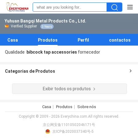
Yuhuan Bangqi Metal Products Co., Ltd.
Verified Supplier
3 Years
Casa
Produtos
Perfil
contactos
Qualidade
bibcock tap accessories
fornecedor
Categorias de Produtos
Exibir todos os produtos
Casa
Produtos
Sobre nós
Copyright © 2009 - 2026 Everychina.com.All rights reserved.
京公网安备11010502046171号
京ICP备2020037340号-5