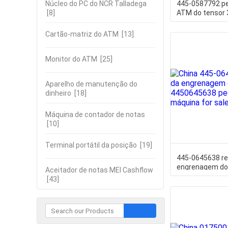
Núcleo do PC do NCR Talladega
445-0587792 p
[8]
ATM do tensor
engrenagem do
4450587792V
Cartão-matriz do ATM
[13]
Monitor do ATM
[25]
Aparelho de manutenção do
dinheiro
[18]
Máquina de contador de notas
[10]
Terminal portátil da posição
[19]
445-0645638 re
engrenagem do
Aceitador de notas MEI Cashflow
4450645638 pe
[43]
máquina