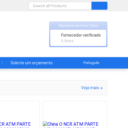
Manufacturer from China
Fornecedor verificado
6 Anos
Solicite um orçamento
Português
»
Veja mais