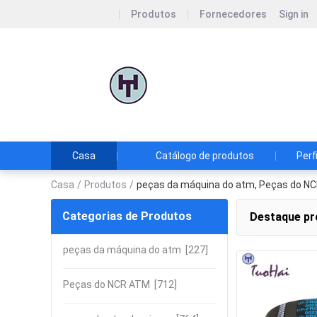
Produtos
Fornecedores
Sign in
Guangzhou 
Sem qualidade, n
Casa
Catálogo de produtos
Perf
Casa
/
Produtos
/
peças da máquina do atm, Peças do N
Categorias de Produtos
Destaque pr
peças da máquina do atm
[227]
Peças do NCR ATM
[712]