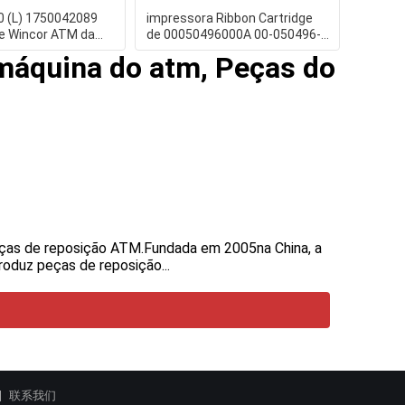
 (L) 1750042089
impressora Ribbon Cartridge
de Wincor ATM da
de 00050496000A 00-050496-
açadeira de
000A Diebold IX PRP
máquina do atm, Peças do
eças de reposição ATM.Fundada em 2005na China, a
oduz peças de reposição...
联系我们