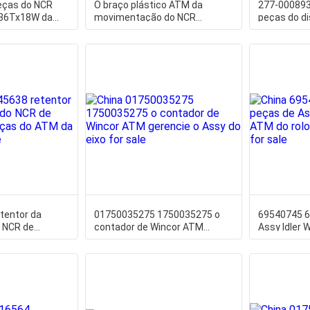
eças do NCR
O braço plástico ATM da
277-00089
 36Tx18W da
movimentação do NCR
peças do di
 NCR
NP21026 parte o segmento da
dinheiro do
tentor da
01750035275 1750035275 o
69540745 6
 NCR de
contador de Wincor ATM
Assy Idler 
ças do ATM da
gerencie o Assy do eixo
de Wincor 