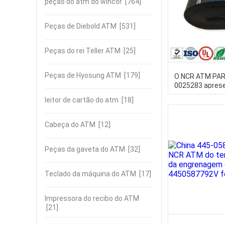
peças do atm do wincor
[764]
Peças de Diebold ATM
[531]
Peças do rei Teller ATM
[25]
Peças de Hyosung ATM
[179]
O NCR ATM PAR
0025283 apres
Transport Belt
leitor de cartão do atm
[18]
0090025283 pe
Cabeça do ATM
[12]
Peças da gaveta do ATM
[32]
Teclado da máquina do ATM
[17]
Impressora do recibo do ATM
[21]