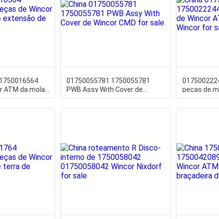
01750016564
01750055781 1750055781
017500222
r ATM da mola
PWB Assy With Cover de
peças de m
 Wincor
Wincor CMD
ATM da est