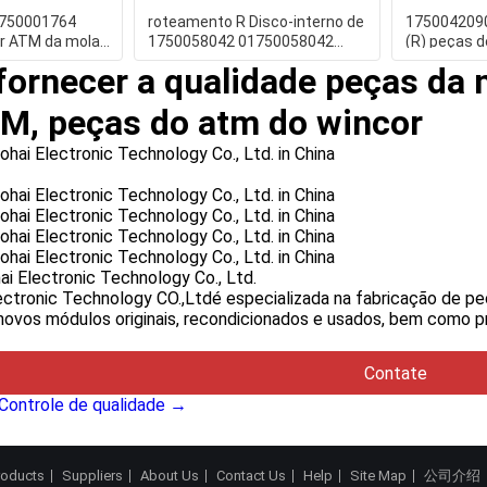
1750001764
roteamento R Disco-interno de
1750042090
r ATM da mola
1750058042 01750058042
(R) peças 
cor
Wincor Nixdorf
trava da br
ornecer a qualidade peças da 
, peças do atm do wincor
i Electronic Technology Co., Ltd.
ctronic Technology CO.,Ltdé especializada na fabricação de p
novos módulos originais, recondicionados e usados, bem como pr
Contate
Controle de qualidade →
roducts
Suppliers
About Us
Contact Us
Help
Site Map
公司介绍