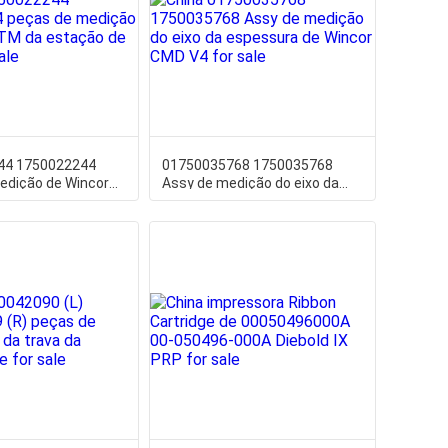
44 1750022244
01750035768 1750035768
edição de Wincor
Assy de medição do eixo da
ação de Wincor
espessura de Wincor CMD V4