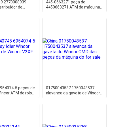
39 2770008939
445-0663271 peça de
stribuidor de
4450663271 ATM da máquina
 NCR transportam a
do ATM da escova estática do
NCR
954074-5 peças de
01750043537 1750043537
Wincor ATM do rolo
alavanca da gaveta de Wincor
V2XF
CMD das peças da máquina do