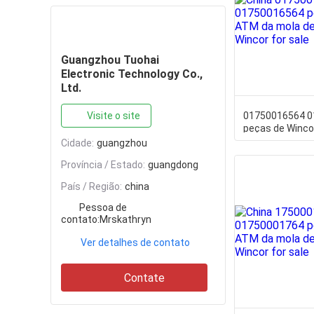
Contate
Guangzhou Tuohai
Electronic Technology Co.,
Ltd.
Visite o site
01750016564 
peças de Winco
de extensão de
Cidade:
guangzhou
Província / Estado:
guangdong
País / Região:
china
Pessoa de
contato:
Mrskathryn
Ver detalhes de contato
Contate