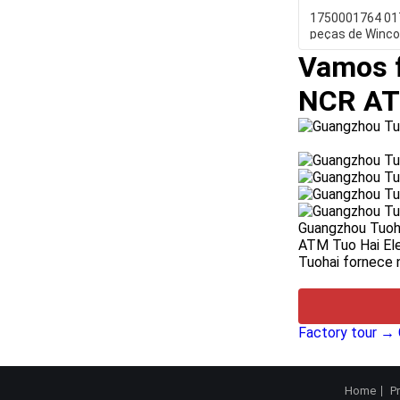
1750001764 0
peças de Winco
de terra de Win
Vamos f
NCR ATM
Guangzhou Tuoha
ATM Tuo Hai Ele
Tuohai fornece 
Factory tour →
Home
P