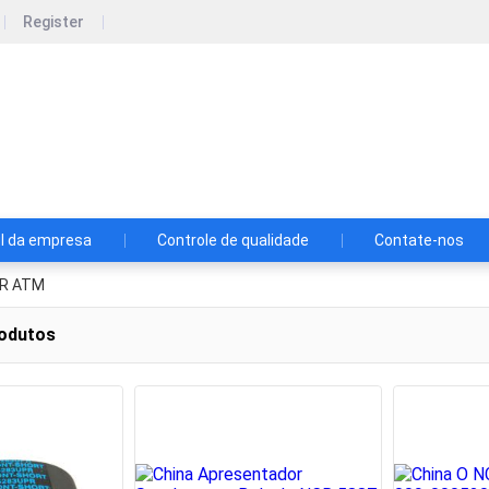
Register
Tuohai Electronic Technology Co., Ltd.
ão há negócios amanhã.
il da empresa
Controle de qualidade
Contate-nos
CR ATM
odutos