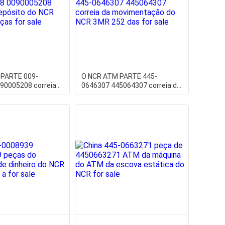
 PARTE 009-
O NCR ATM PARTE 445-
90005208 correia
0646307 445064307 correia da
o do NCR 5886 das
movimentação do NCR 3MR
252 das