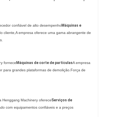
cedor confiável de alto desempenho
Máquinas e
do cliente,A empresa oferece uma gama abrangente de
s.
ry fornece
Máquinas de corte de partículas
A empresa
uer para grandes plataformas de demolição.Força de
, a Henggang Machinery oferece
Serviços de
cado com equipamentos confiáveis e a preços