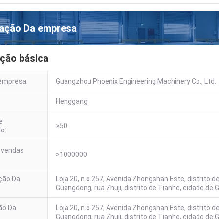
mação Da empresa
ção básica
empresa:
Guangzhou Phoenix Engineering Machinery Co., Ltd.
Henggang
e
>50
o:
e vendas
>1000000
ação Da
Loja 20, n.o 257, Avenida Zhongshan Este, distrito 
Guangdong, rua Zhuji, distrito de Tianhe, cidade de
ão Da
Loja 20, n.o 257, Avenida Zhongshan Este, distrito 
Guangdong, rua Zhuji, distrito de Tianhe, cidade de