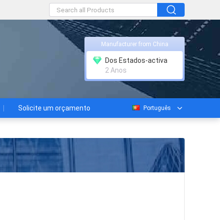
Manufacturer from China
Dos Estados-activa
2 Anos
Solicite um orçamento
Português