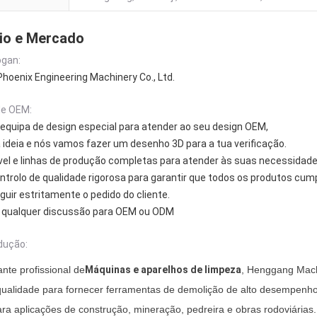
io e Mercado
gan:
oenix Engineering Machinery Co., Ltd.
de OEM:
quipa de design especial para atender ao seu design OEM,
 ideia e nós vamos fazer um desenho 3D para a tua verificação.
vel e linhas de produção completas para atender às suas necessidad
ntrolo de qualidade rigorosa para garantir que todos os produtos cu
ir estritamente o pedido do cliente.
 qualquer discussão para OEM ou ODM
dução:
nte profissional de
Máquinas e aparelhos de limpeza
, Henggang Mach
qualidade para fornecer ferramentas de demolição de alto desempenho
a aplicações de construção, mineração, pedreira e obras rodoviárias.