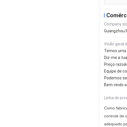
Comérc
Company slo
Guangzhou Ph
Visão geral 
Temos uma e
Diz-me a tua
Preço razoá
Equipe de co
Podemos segu
Bem-vindo a
Linha de pro
Como fabrica
controle de 
adequado par