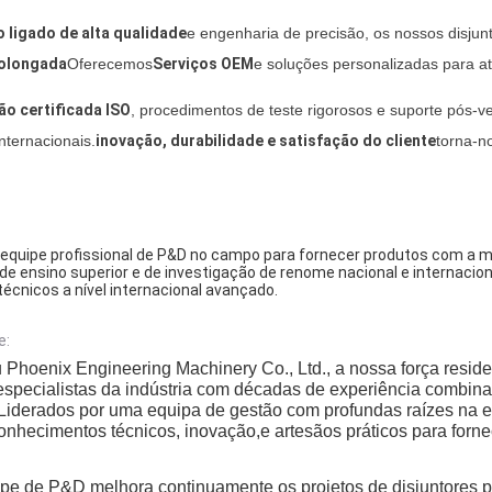
o ligado de alta qualidade
e engenharia de precisão, os nossos disjun
prolongada
Oferecemos
Serviços OEM
e soluções personalizadas para at
o certificada ISO
, procedimentos de teste rigorosos e suporte pós
nternacionais.
inovação, durabilidade e satisfação do cliente
torna-n
quipe profissional de P&D no campo para fornecer produtos com a me
 de ensino superior e de investigação de renome nacional e internacio
técnicos a nível internacional avançado.
e:
Phoenix Engineering Machinery Co., Ltd., a nossa força resid
 especialistas da indústria com décadas de experiência combin
sLiderados por uma equipa de gestão com profundas raízes na
nhecimentos técnicos, inovação,e artesãos práticos para forne
pe de P&D melhora continuamente os projetos de disjuntores pa