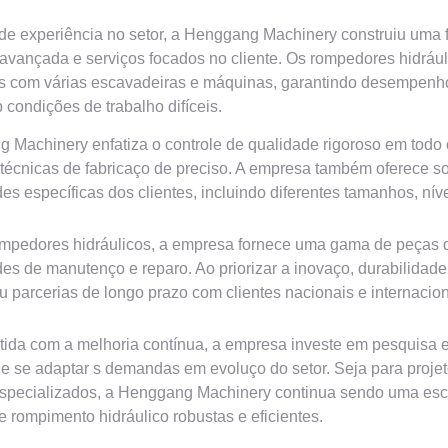
e experiência no setor, a Henggang Machinery construiu uma fo
 avançada e serviços focados no cliente. Os rompedores hidráu
s com várias escavadeiras e máquinas, garantindo desempenho id
condições de trabalho difíceis.
 Machinery enfatiza o controle de qualidade rigoroso em todo o
técnicas de fabricaço de preciso. A empresa também oferece s
es específicas dos clientes, incluindo diferentes tamanhos, ní
mpedores hidráulicos, a empresa fornece uma gama de peças de
es de manutenço e reparo. Ao priorizar a inovaço, durabilida
u parcerias de longo prazo com clientes nacionais e internacion
da com a melhoria contínua, a empresa investe em pesquisa 
 e se adaptar s demandas em evoluço do setor. Seja para projet
specializados, a Henggang Machinery continua sendo uma esco
 rompimento hidráulico robustas e eficientes.