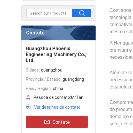
Com anos d
tecnologia
compatívei
mesmo sob 
Contate
A Henggang
Guangzhou Phoenix
premium e 
Engineering Machinery Co.,
necessidad
Ltd.
Cidade:
guangzhou
Além de ro
Província / Estado:
guangdong
necessidad
estabelece
País / Região:
china
Pessoa de contato:
MrTan
Comprometi
Ver detalhes de contato
do produto
demoliço e
Contate
soluções de