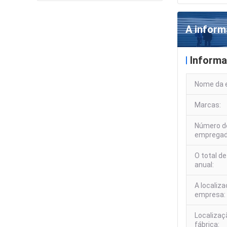
A infor
Informa
Nome da 
Marcas:
Número d
empregad
O total d
anual:
A localiz
empresa:
Localizaç
fábrica: