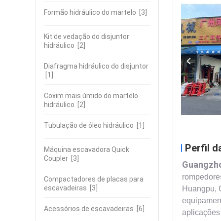
Formão hidráulico do martelo
[3]
Kit de vedação do disjuntor
hidráulico
[2]
Diafragma hidráulico do disjuntor
[1]
Coxim mais úmido do martelo
hidráulico
[2]
Tubulação de óleo hidráulico
[1]
Perfil 
Máquina escavadora Quick
Coupler
[3]
Guangzho
rompedores
Compactadores de placas para
escavadeiras
[3]
Huangpu, G
equipament
Acessórios de escavadeiras
[6]
aplicações