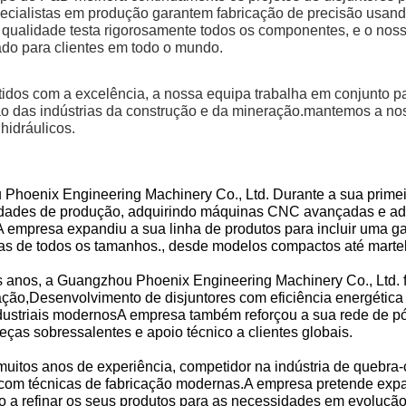
ecialistas em produção garantem fabricação de precisão usa
e qualidade testa rigorosamente todos os componentes, e o nos
ado para clientes em todo o mundo.
dos com a excelência, a nossa equipa trabalha em conjunto par
o das indústrias da construção e da mineração.mantemos a no
 hidráulicos.
Phoenix Engineering Machinery Co., Ltd. Durante a sua primeir
dades de produção, adquirindo máquinas CNC avançadas e ado
A empresa expandiu a sua linha de produtos para incluir uma 
as de todos os tamanhos., desde modelos compactos até marte
s anos, a Guangzhou Phoenix Engineering Machinery Co., Ltd. 
ação,Desenvolvimento de disjuntores com eficiência energética
dustriais modernosA empresa também reforçou a sua rede de p
eças sobressalentes e apoio técnico a clientes globais.
muitos anos de experiência, competidor na indústria de quebra
 com técnicas de fabricação modernas.A empresa pretende expa
o a refinar os seus produtos para as necessidades em evolução