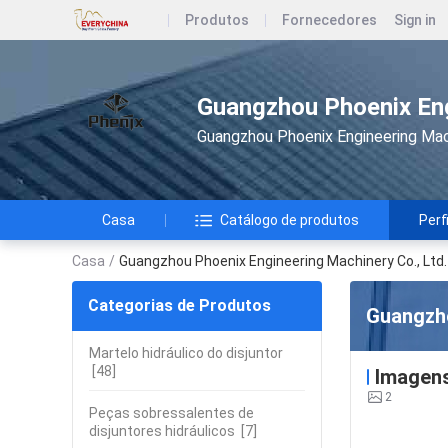
Produtos
Fornecedores
Sign in
Guangzhou Phoenix Eng
Guangzhou Phoenix Engineering Mach
Casa
Catálogo de produtos
Perf
Casa
/
Guangzhou Phoenix Engineering Machinery Co., Ltd.
Categorias de Produtos
Guangzho
Martelo hidráulico do disjuntor
[48]
Imagen
2
Peças sobressalentes de
disjuntores hidráulicos
[7]