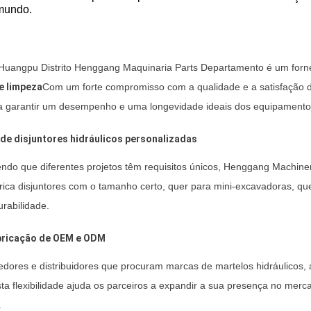
mundo.
uangpu Distrito Henggang Maquinaria Parts Departamento é um forne
e limpeza
Com um forte compromisso com a qualidade e a satisfação 
ra garantir um desempenho e uma longevidade ideais dos equipamento
 de disjuntores hidráulicos personalizadas
do que diferentes projetos têm requisitos únicos, Henggang Machine
brica disjuntores com o tamanho certo, quer para mini-excavadoras, q
urabilidade.
bricação de OEM e ODM
dores e distribuidores que procuram marcas de martelos hidráulicos
ta flexibilidade ajuda os parceiros a expandir a sua presença no mer
.