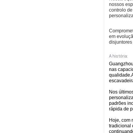
nossos esp
controlo d
personaliz
Comprometi
em evoluçã
disjuntores
A história:
Guangzhou 
nas capaci
qualidade.
escavadeir
Nos último
personaliz
padrões in
rápida de p
Hoje, com 
tradicional
continuand