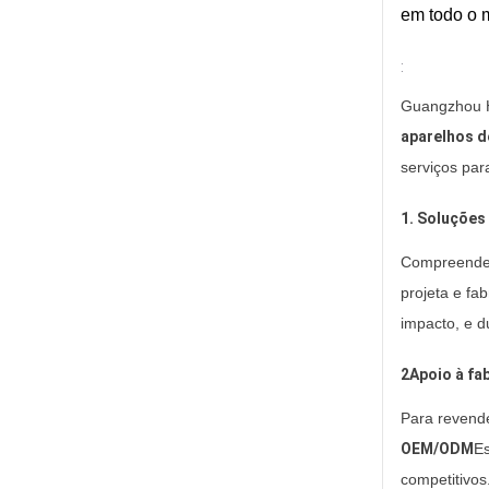
em todo o 
:
Guangzhou H
aparelhos d
serviços pa
1. Soluções
Compreenden
projeta e fa
impacto, e d
2Apoio à fa
Para revende
OEM/ODM
Es
competitivos