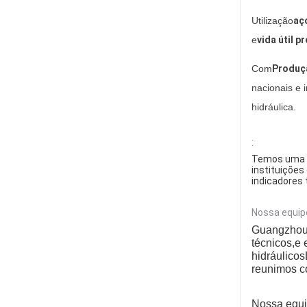
Utilização
aç
e
vida útil 
Com
Produçã
nacionais e i
hidráulica.
:
Temos uma e
instituições
indicadores 
Nossa equip
Guangzhou 
técnicos,e
hidráulico
reunimos co
Nossa equi