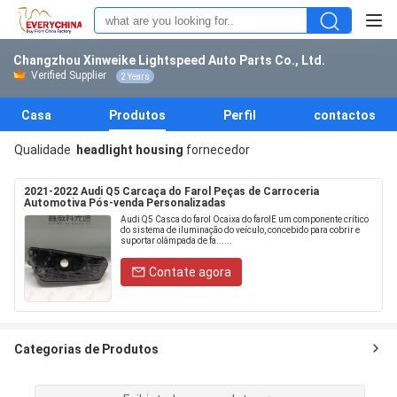
Changzhou Xinweike Lightspeed Auto Parts Co., Ltd.
Verified Supplier
2 Years
Casa
Produtos
Perfil
contactos
Qualidade
headlight housing
fornecedor
2021-2022 Audi Q5 Carcaça do Farol Peças de Carroceria
Automotiva Pós-venda Personalizadas
Audi Q5 Casca do farol Ocaixa do farolÉ um componente crítico
do sistema de iluminação do veículo, concebido para cobrir e
suportar olâmpada de fa......
Contate agora
Categorias de Produtos