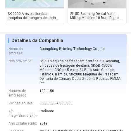
SK-2000 A revolucionária
SK-5D Beaming Dental Metal
máquina de moagem dentária
Milling Machine 10 Burs Digital
molhada/seca para exigências
Dental Mill Moldagem
Detalhes da Companhia
Nome da
Guangdong Beiming Technology Co., Ltd.
empresa:
Nós provemos:
SK-5D Máquina de fresagem dentária 5D Beaming,
unidades de fresagem dentária, SK-5B 4500W
Máquina CNC de 5 eixos 24 Burs Auto-Changer
Titânio Cerâmica, SK-2000 Máquina de Fresagem
Dentária de Câmara Dupla Zircônia Resinas PMMA
Pré
Número de
100~150
empregado:
Vendas anuais:
5,500,000-7,000,000
<{t
Radiante
msg='Brand(s):'}>
Ano Estabelecido:
2019