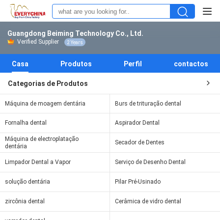
Guangdong Beiming Technology Co., Ltd.
Verified Supplier
2 Years
Casa
Produtos
Perfil
contactos
Categorias de Produtos
Máquina de moagem dentária
Burs de trituração dental
Fornalha dental
Aspirador Dental
Máquina de electroplatação
Secador de Dentes
dentária
Limpador Dental a Vapor
Serviço de Desenho Dental
solução dentária
Pilar Pré-Usinado
zircônia dental
Cerâmica de vidro dental