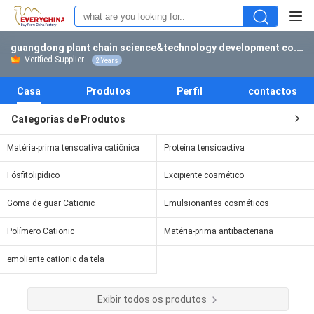
guangdong plant chain science&technology development co.,ltd
Verified Supplier
2 Years
Casa
Produtos
Perfil
contactos
Categorias de Produtos
Matéria-prima tensoativa catiônica
Proteína tensioactiva
Fósfitolipídico
Excipiente cosmético
Goma de guar Cationic
Emulsionantes cosméticos
Polímero Cationic
Matéria-prima antibacteriana
emoliente cationic da tela
Exibir todos os produtos