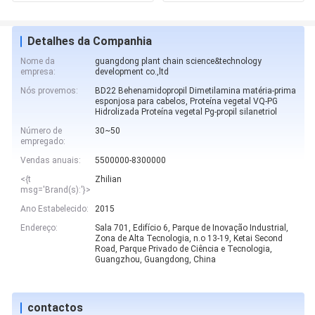
Detalhes da Companhia
Nome da
guangdong plant chain science&technology
empresa:
development co.,ltd
Nós provemos:
BD22 Behenamidopropil Dimetilamina matéria-prima
esponjosa para cabelos, Proteína vegetal VQ-PG
Hidrolizada Proteína vegetal Pg-propil silanetriol
Número de
30~50
empregado:
Vendas anuais:
5500000-8300000
<{t
Zhilian
msg='Brand(s):'}>
Ano Estabelecido:
2015
Endereço:
Sala 701, Edifício 6, Parque de Inovação Industrial,
Zona de Alta Tecnologia, n.o 13-19, Ketai Second
Road, Parque Privado de Ciência e Tecnologia,
Guangzhou, Guangdong, China
contactos