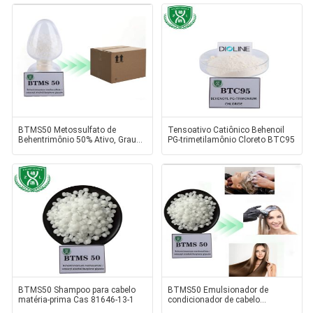
BTMS50 Metossulfato de
Tensoativo Catiônico Behenoil
Behentrimônio 50% Ativo, Grau
PG-trimetilamônio Cloreto BTC95
Cosmético, Surfactante
BTMS50 Shampoo para cabelo
BTMS50 Emulsionador de
matéria-prima Cas 81646-13-1
condicionador de cabelo
Surfactante catiônico para cabelo