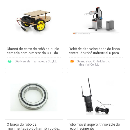
Chassi do carro do robô da dupla
Robô de alta velocidade da linha
camada com o motor da C.C. da
central do robô industrial 6 para a
retardação dois
oficina da chapa metálica
Oky Newstar Technology Co., Ltd
Guangzhou Kinte Electric
Industrial Co.,Ltd
O braço do robô da
robô móvel áspero, throwable do
movimentação do harmônico de
reconhecimento