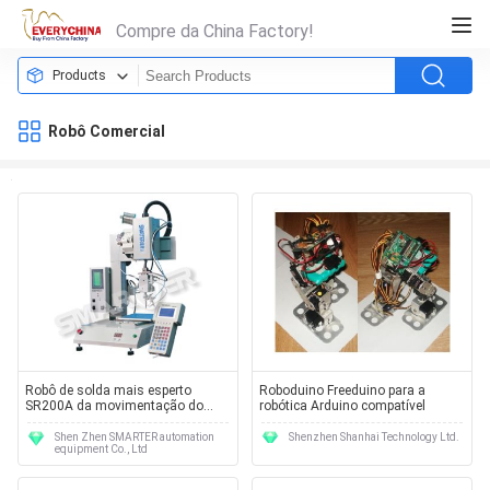
Compre da China Factory!
Products
Robô Comercial
Robô de solda mais esperto
Roboduino Freeduino para a
SR200A da movimentação do
robótica Arduino compatível
servo motor micro com sistema
de controlo inteligente
Shen Zhen SMARTER automation
Shenzhen Shanhai Technology Ltd.
equipment Co., Ltd