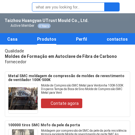
Taizhou Huangyan UTrust Mould Co., Ltd.
Active Member
4 Years
Casa
Produtos
Perfil
contactos
Qualidade
Moldes de Formação em Autoclave de Fibra de Carbono
fornecedor
Metal SMC moldagem de compressão de moldes de revestimento
de ventilador 100K-500K
Molde de Compressão SMC Metal para Ventoinha 100K-500K
Disparos Tampa da Boca de Sino Molde de Compressão SMC
Metal para Vent
Contate agora
100000 tiros SMC Mofo da pele da porta
Moldagem por compressão de SMC da pele da porta resistência
térmica excelente Molde de revestimento de porta SMC As