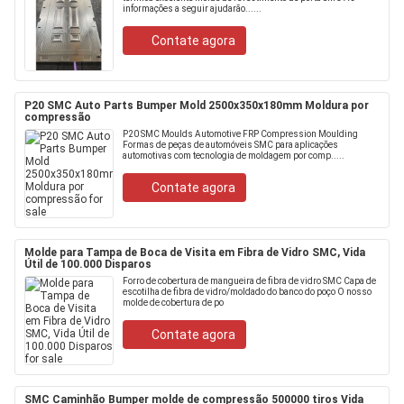
informações a seguir ajudarão......
Contate agora
P20 SMC Auto Parts Bumper Mold 2500x350x180mm Moldura por
compressão
P20 SMC Moulds Automotive FRP Compression Moulding
Formas de peças de automóveis SMC para aplicações
automotivas com tecnologia de moldagem por comp.....
Contate agora
Molde para Tampa de Boca de Visita em Fibra de Vidro SMC, Vida
Útil de 100.000 Disparos
Forro de cobertura de mangueira de fibra de vidro SMC Capa de
escotilha de fibra de vidro/moldado do banco do poço O nosso
molde de cobertura de po
Contate agora
SMC Caminhão Bumper molde de compressão 500000 tiros Vida