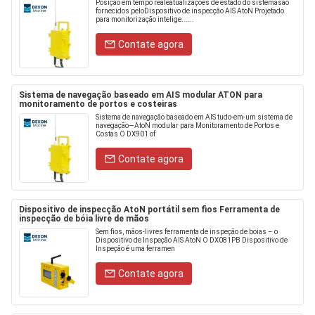
Posição em tempo realeatualizações de estado do sistemasão
fornecidos peloDispositivo de inspecção AIS AtoN Projetado
para monitorização intelige......
Contate agora
Sistema de navegação baseado em AIS modular ATON para
monitoramento de portos e costeiras
Sistema de navegação baseado em AIS tudo-em-um sistema de
navegação—AtoN modular para Monitoramento de Portos e
Costas O DX901 of
Contate agora
Dispositivo de inspecção AtoN portátil sem fios Ferramenta de
inspecção de bóia livre de mãos
Sem fios, mãos-livres ferramenta de inspeção de boias – o
Dispositivo de Inspeção AIS AtoN O DX081PB Dispositivo de
Inspeção é uma ferramen
Contate agora