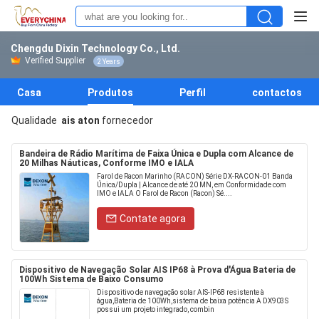
Chengdu Dixin Technology Co., Ltd.
Verified Supplier
2 Years
Casa
Produtos
Perfil
contactos
Qualidade
ais aton
fornecedor
Bandeira de Rádio Marítima de Faixa Única e Dupla com Alcance de
20 Milhas Náuticas, Conforme IMO e IALA
Farol de Racon Marinho (RACON) Série DX-RACON-01 Banda
Única/Dupla | Alcance de até 20 MN, em Conformidade com
IMO e IALA O Farol de Racon (Racon) Sé....
Contate agora
Dispositivo de Navegação Solar AIS IP68 à Prova d'Água Bateria de
100Wh Sistema de Baixo Consumo
Dispositivo de navegação solar AIS-IP68 resistente à
água,Bateria de 100Wh,sistema de baixa potência A DX903S
possui um projeto integrado, combin