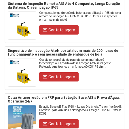
Sistema de Inspeção Remota AIS AtoN Compacto, Longa Duração
da Bateria, Classificação IP65
Compacto, longa-duração da bateria, classificação IP65 sistema
remoto de inspeção AIS AtoN O DX081PB torna as inspeções
em campo mais rápid
Contate agora
Dispositivo de inspecção AtoN portátil com mais de 200 horas de
funcionamento e sem necessidade de embarque de bóia
Gestão remota eficiente para sistemas marinhos é
fornecidopeloDispositivo de inspecção AtoN inteligente
Projetado para técnicos marítimos, oDX081PBsim...
Contate agora
Caixa Anticorrosão em FRP para Estação Base AIS à Prova d'Água,
Operação 24/7
Estação Base AIS Fixa IP68 – Longa Distância, Transmissão AIS
Confiável para Auxílios à Navegação A Estação Base AIS Externa
DX08
Contate agora