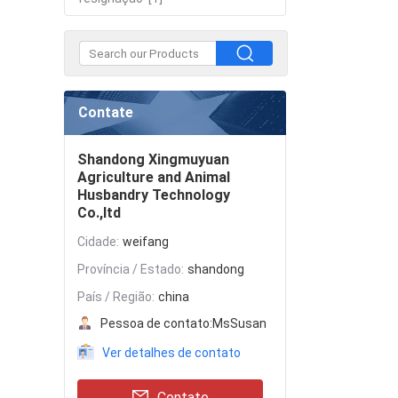
Contate
Shandong Xingmuyuan
Agriculture and Animal
Husbandry Technology
Co.,ltd
Cidade:
weifang
Província / Estado:
shandong
País / Região:
china
Pessoa de contato:
MsSusan
Ver detalhes de contato
Contate