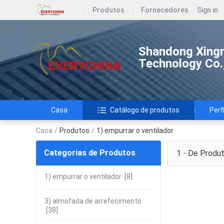
Produtos
Fornecedores
Sign in
Shandong Xingm
Technology Co.,
Casa
Catálogo de produtos
Perf
Casa
/
Produtos
/
1) empurrar o ventilador
Categorias de Produtos
1 - De
Produ
1) empurrar o ventilador
[8]
3) almofada de arrefecimento
[38]