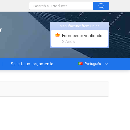
Manufacturer from China
y
Fornecedor verificado
2 Anos
Solicite um orçamento
Português