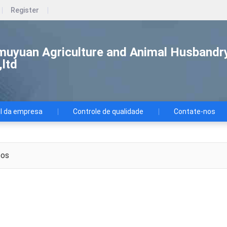
Register
uyuan Agriculture and Animal Husbandr
ltd
il da empresa
Controle de qualidade
Contate-nos
tos