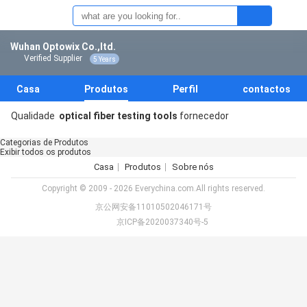
Wuhan Optowix Co.,ltd.
Verified Supplier
5 Years
Casa
Produtos
Perfil
contactos
Qualidade
optical fiber testing tools
fornecedor
Categorias de Produtos
Exibir todos os produtos
Casa
Produtos
Sobre nós
Copyright © 2009 - 2026 Everychina.com.All rights reserved.
京公网安备11010502046171号
京ICP备2020037340号-5