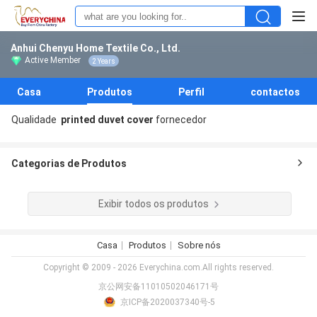
Anhui Chenyu Home Textile Co., Ltd.
Active Member
2 Years
Casa
Produtos
Perfil
contactos
Qualidade
printed duvet cover
fornecedor
Categorias de Produtos
Exibir todos os produtos
Casa
Produtos
Sobre nós
Copyright © 2009 - 2026 Everychina.com.All rights reserved.
京公网安备11010502046171号
京ICP备2020037340号-5