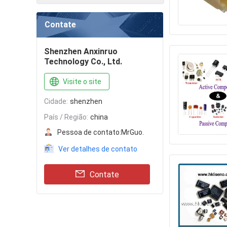
Contate
Shenzhen Anxinruo
Technology Co., Ltd.
Visite o site
Cidade:
shenzhen
País / Região:
china
Pessoa de contato:
MrGuo.
Ver detalhes de contato
Contate