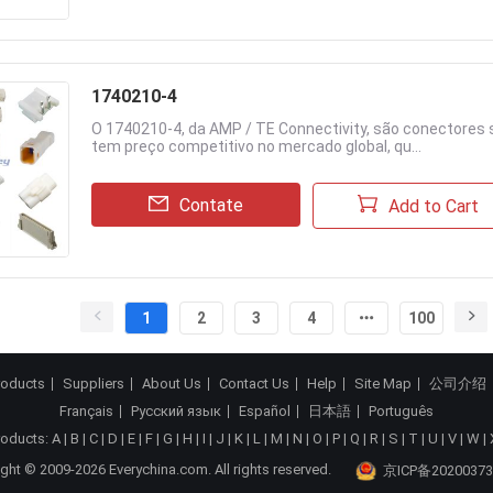
1740210-4
O 1740210-4, da AMP / TE Connectivity, são conectores 
tem preço competitivo no mercado global, qu...
Contate
Add to Cart
1
2
3
4
100
roducts
Suppliers
About Us
Contact Us
Help
Site Map
公司介绍
Français
Русский язык
Español
日本語
Português
roducts:
A
|
B
|
C
|
D
|
E
|
F
|
G
|
H
|
I
|
J
|
K
|
L
|
M
|
N
|
O
|
P
|
Q
|
R
|
S
|
T
|
U
|
V
|
W
|
ght © 2009-2026 Everychina.com. All rights reserved.
京ICP备20200373