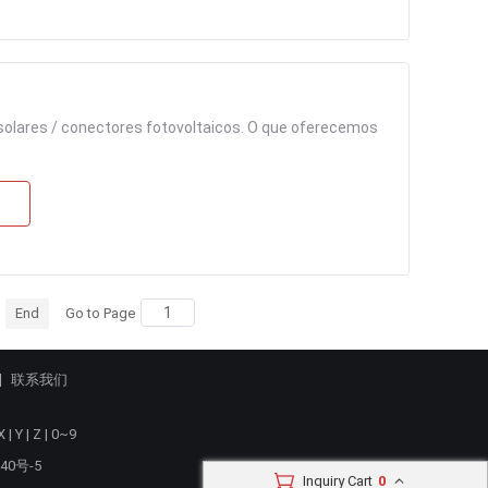
solares / conectores fotovoltaicos. O que oferecemos
End
Go to Page
联系我们
X
|
Y
|
Z
|
0~9
40号-5
Inquiry Cart
0