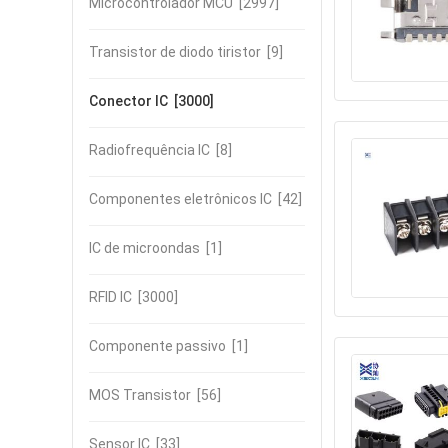
Microcontrolador MCU
[2997]
Transistor de diodo tiristor
[9]
Conector IC
[3000]
Radiofrequência IC
[8]
Componentes eletrônicos IC
[42]
IC de microondas
[1]
RFID IC
[3000]
Componente passivo
[1]
MOS Transistor
[56]
Sensor IC
[33]