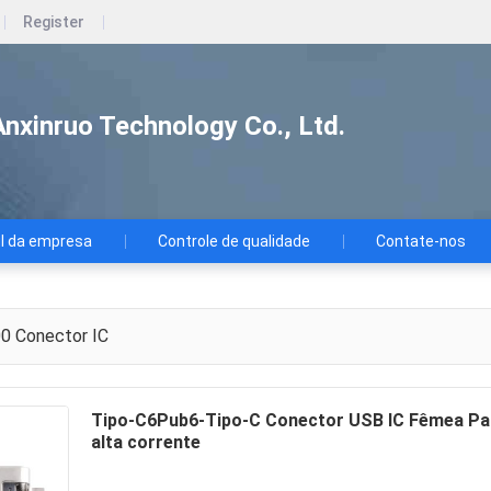
Register
nxinruo Technology Co., Ltd.
il da empresa
Controle de qualidade
Contate-nos
00
Conector IC
Tipo-C6Pub6-Tipo-C Conector USB IC Fêmea Par
alta corrente