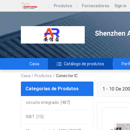
Produtos
Fornecedores
Sign in
Shenzhen A
Casa
Catálogo de produtos
Perf
Casa
/
Produtos
/
Conector IC
Categorias de Produtos
1 - 10 De 20
circuito integrado
[487]
IGBT
[15]