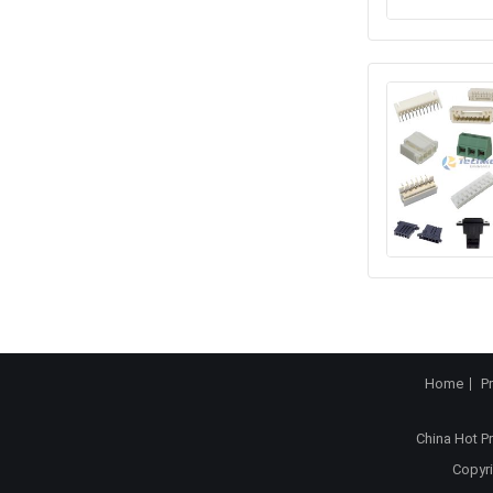
Home
P
China Hot P
Copyri