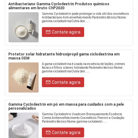
Antibacteriano Gamma Cyclodextrin Produtos químicos
alimentares em bruto ChP2020
Gamma Cyclodextrin pode prolongar a vida útil dos cosméticos
Antibacteriano Anti-envelhecimento Parâmetro técnico Nome:
gamma-ciclodextrinaOutra den.....
Contate agora
Protetor solar hidratante hidroxipropil gama ciclodextrina em
massa OEM
A gama-ciclodextrina é usada na essência de loções, cremes
faciais e filtros solares hidratante Parâmetro técnico Nome:
gamma-ciclodextrinaOutra den.....
Contate agora
Gamma Cyclodextrin em pó em massa para cuidados com a pele
personalizados
Gamma Cyclodextrin Usado em Branqueamento Essência
Creme Antienvelhecimento Cosméticos Previnir a Oxidação
Parâmetro técnico Nome: gamma-ciclodextri.....
Contate agora