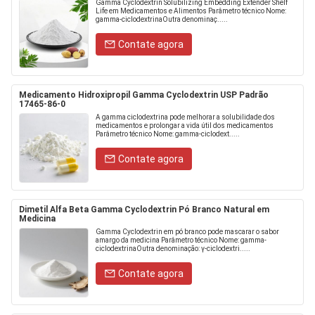
Gamma Cyclodextrin Solubilizing Embedding Extender Shelf
Life em Medicamentos e Alimentos Parâmetro técnico Nome:
gamma-ciclodextrinaOutra denominaç.....
Contate agora
Medicamento Hidroxipropil Gamma Cyclodextrin USP Padrão
17465-86-0
A gamma ciclodextrina pode melhorar a solubilidade dos
medicamentos e prolongar a vida útil dos medicamentos
Parâmetro técnico Nome: gamma-ciclodext.....
Contate agora
Dimetil Alfa Beta Gamma Cyclodextrin Pó Branco Natural em
Medicina
Gamma Cyclodextrin em pó branco pode mascarar o sabor
amargo da medicina Parâmetro técnico Nome: gamma-
ciclodextrinaOutra denominação: γ-ciclodextri.....
Contate agora