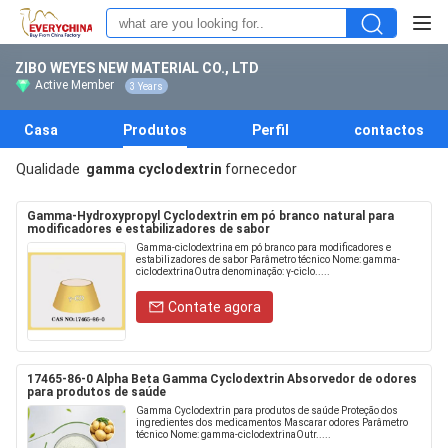
ZIBO WEYES NEW MATERIAL CO., LTD
Active Member
3 Years
Casa
Produtos
Perfil
contactos
Qualidade
gamma cyclodextrin
fornecedor
Gamma-Hydroxypropyl Cyclodextrin em pó branco natural para
modificadores e estabilizadores de sabor
Gamma-ciclodextrina em pó branco para modificadores e
estabilizadores de sabor Parâmetro técnico Nome: gamma-
ciclodextrinaOutra denominação: γ-ciclo.....
Contate agora
17465-86-0 Alpha Beta Gamma Cyclodextrin Absorvedor de odores
para produtos de saúde
Gamma Cyclodextrin para produtos de saúde Proteção dos
ingredientes dos medicamentos Mascarar odores Parâmetro
técnico Nome: gamma-ciclodextrinaOutr.....