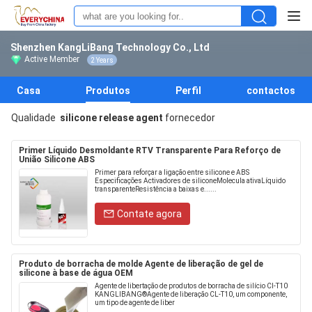
Shenzhen KangLiBang Technology Co., Ltd
Active Member
2 Years
Casa
Produtos
Perfil
contactos
Qualidade
silicone release agent
fornecedor
Primer Líquido Desmoldante RTV Transparente Para Reforço de
União Silicone ABS
Primer para reforçar a ligação entre silicone e ABS
Especificações Activadores de siliconeMolecula ativaLíquido
transparenteResistência a baixas e......
Contate agora
Produto de borracha de molde Agente de liberação de gel de
silicone à base de água OEM
Agente de libertação de produtos de borracha de silício Cl-T10
KANGLIBANG®Agente de liberação CL-T10, um componente,
um tipo de agente de liber