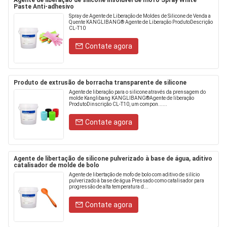
Agente de liberação de silicone insolúvel de mofo Spray White
Paste Anti-adhesivo
Spray de Agente de Liberação de Moldes de Silicone de Venda a
Quente KANGLIBANG® Agente de Liberação ProdutoDescrição
CL-T10
Contate agora
Produto de extrusão de borracha transparente de silicone
Agente de liberação para o silicone através da prensagem do
molde Kanglibang KANGLIBANG®Agente de liberação
ProdutoDinscrição CL-T10, um compon......
Contate agora
Agente de libertação de silicone pulverizado à base de água, aditivo
catalisador de molde de bolo
Agente de libertação de mofo de bolo com aditivo de silício
pulverizado à base de água Pressado como catalisador para
progressão de alta temperatura d...
Contate agora