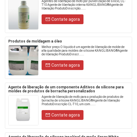
Agentes de libertação de mofo por pulverização de silício, CL-
T10 Agente de libertação interna KANGLIBANG®Agente de
liberação ProdutoDinscrição......
Contate agora
Produtos de moldagem a óleo
Melhor preço O líquido é um agente de liberação de molde de
alta qualidade para moldes de silicone KANGLIBANG®Agente
de liberação ProdutoDinscr......
Contate agora
Agente de liberação de um componente Aditivos de silicone para
moldes de produtos de borracha personalizados
Agente de liberação de mofo para a produção de produtos de
borracha de silicone KANGLIBANG®Agente de liberação
ProdutoDinscrição CL-T10, um com......
Contate agora