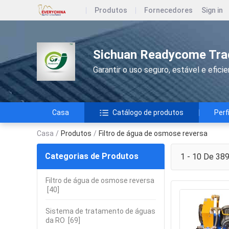
Produtos
Fornecedores
Sign in
Sichuan Readycome Trad
Garantir o uso seguro, estável e efici
Casa
Catálogo de produtos
Perf
Casa
/
Produtos
/
Filtro de água de osmose reversa
Categorias de Produtos
1 - 10 De 38
Filtro de água de osmose reversa
[40]
Sistema de tratamento de águas
da RO
[69]