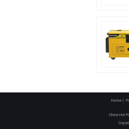
Home
P
China Hot P
Copyri