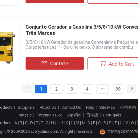
Conjunto Gerador a Gasolina 3/5/8/10 kW Conve
Três Marcas
3/5/8/10 kW Gerador de gasolina Conveniente Pequena e
Características: 1- Barulho baixo. O sistema de combu
Contate
Add to Cart
1
2
3
4
39
roducts
Suppliers
About Us
Contact Us
Help
Site Map
公司介绍
Français
Русский язык
Español
日本語
Português
roducts:
A
|
B
|
C
|
D
|
E
|
F
|
G
|
H
|
I
|
J
|
K
|
L
|
M
|
N
|
O
|
P
|
Q
|
R
|
S
|
T
|
U
|
V
|
W
|
ght © 2009-2026 Everychina.com. All rights reserved.
京ICP备20200373