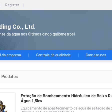
Register
ing Co., Ltd.
ente da água nos últimos cinco quilômetros!
il da empresa
Controle de qualidade
Contate-nos
9
Produtos
Estação de Bombeamento Hidráulico de Baixo Ruí
Água 1,5kw
Equipamento de abastecimento de água de estação de bom