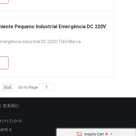
niente Pequeno Industrial Emergência DC 220V
mergência industrial DC 220V Três Marca
End
Go to Page
联系我们
X
|
Y
|
Z
|
0~9
40号-5
Inquiry Cart
0