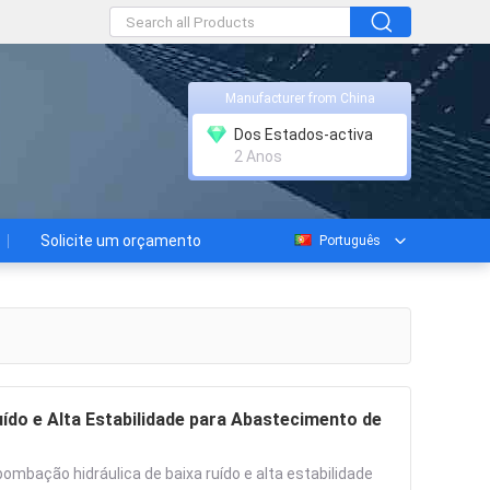
Manufacturer from China
Dos Estados-activa
2 Anos
Solicite um orçamento
Português
do e Alta Estabilidade para Abastecimento de
bação hidráulica de baixa ruído e alta estabilidade