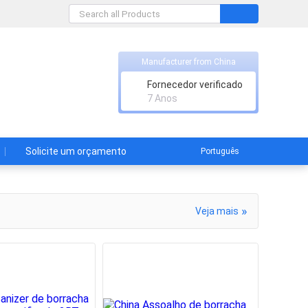
ring
Manufacturer from China
Fornecedor verificado
racha
7 Anos
Solicite um orçamento
Português
»
Veja mais