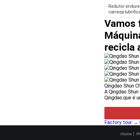
Redutor endure
carrega lubrifi
de mistura aber
Vamos f
Máquina
recicla
Qingdao Shun Ch
A Qingdao Shun 
Qingdao.que é u
Factory tour →
Home
P