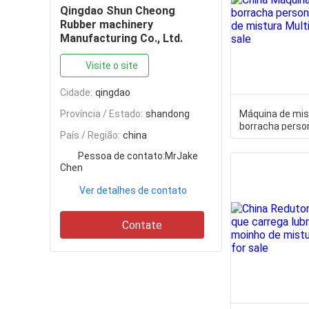
Qingdao Shun Cheong
Rubber machinery
Manufacturing Co., Ltd.
Visite o site
Cidade:
qingdao
Província / Estado:
shandong
Máquina de mis
borracha perso
País / Região:
china
moinho de mist
Multifunction d
Pessoa de contato:
MrJake
Chen
Ver detalhes de contato
Contate