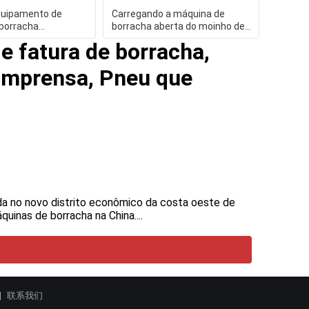
equipamento de
Carregando a máquina de
 borracha
borracha aberta do moinho de
com de baixo nível
mistura do redutor do dente
e fatura de borracha,
imprensa, Pneu que
da no novo distrito econômico da costa oeste de
inas de borracha na China....
联系我们