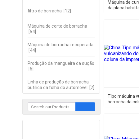
Máquina de cur
da placa habilit
filtro de borracha
[12]
nível de ruído d
Máquina de corte de borracha
[54]
Máquina de borracha recuperada
[44]
Produção da mangueira da sução
[6]
Linha de produção de borracha
butílica da folha do automóvel
[2]
Tipo máquina v
borracha da co
imprensa
Contate