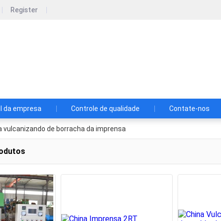
Register
hun Cheong Rubber machinery Manufactu
 gastos de fabricação de cliente e ofereça a maquinaria de bor
o de custos
il da empresa
Controle de qualidade
Contate-nos
a vulcanizando de borracha da imprensa
odutos