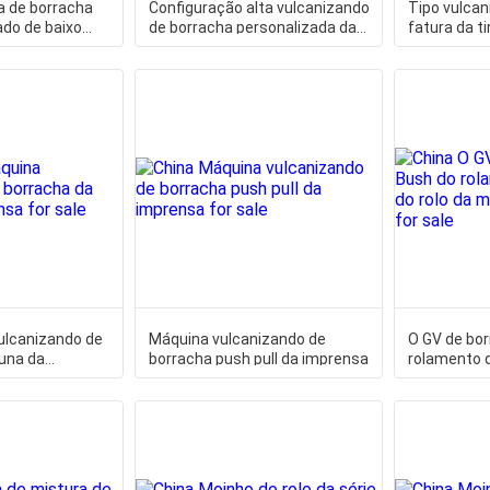
a de borracha
Configuração alta vulcanizando
Tipo vulcan
ado de baixo
de borracha personalizada da
fatura da t
o GV do
máquina da imprensa
imprensa d
ulcanizando de
Máquina vulcanizando de
O GV de bo
luna da
borracha push pull da imprensa
rolamento d
da máquina