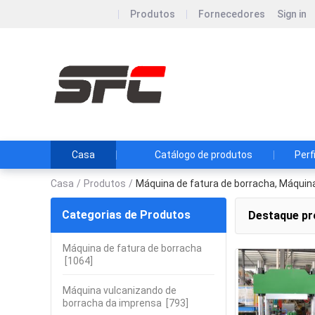
Produtos
Fornecedores
Sign in
Qingdao S
Co., Ltd.
Reduza custos de
eficaz na reduçã
Casa
Catálogo de produtos
Perf
Casa
/
Produtos
/
Máquina de fatura de borracha, Máquin
Categorias de Produtos
Destaque pr
Máquina de fatura de borracha
[1064]
Máquina vulcanizando de
borracha da imprensa
[793]