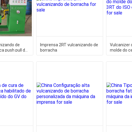
nizando de
Imprensa 2RT vulcanizando de
Vulcanizer 
ca push pull do
borracha
molde do ce
do ISO com 