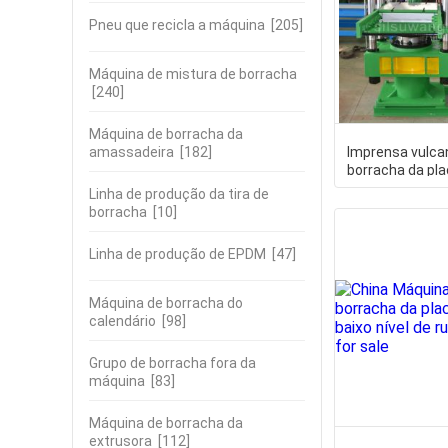
Pneu que recicla a máquina
[205]
Máquina de mistura de borracha
[240]
Máquina de borracha da
amassadeira
[182]
Imprensa vulca
borracha da pla
controle do PLC
Linha de produção da tira de
borracha
[10]
Linha de produção de EPDM
[47]
Máquina de borracha do
calendário
[98]
Grupo de borracha fora da
máquina
[83]
Máquina de borracha da
extrusora
[112]