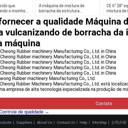
cido que
A máquina de mistura de
CE 6" 28" 
cando o moinho
borracha da estrutura
mistura de
to para a
compacta, abre o moinho de
automático 
ornecer a qualidade Máquina d
mistura
de ru
 vulcanizando de borracha da 
 a máquina
eong Rubber machinery Manufacturing Co., Ltd.
Cheong Rubber Machinery Manufacturing Co., Ltd. está localiza
ma empresa de alta tecnologia especializada na produção de máqu
Contate
Controle de qualidade →
roducts
Suppliers
About Us
Contact Us
Help
Site Map
公司介绍