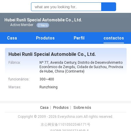
Hubei Runli Special Automobile Co., Ltd.
Active Member
2 Years
Casa
Produtos
Perfil
contactos
Hubei Runli Special Automobile Co., Ltd.
Fábrica:
Nº 77, Avenida Century, Distrito de Desenvolvimento
Econômico de Zengdu, Cidade de Suizhou, Província
de Hubei, China (Continente)
funcionários:
300~400
Marcas:
Runzhixing
Casa
Produtos
Sobre nós
Copyright © 2009 - 2026 Everychina.com.All rights reserved.
京公网安备11010502046171号
京ICP备2020037340号-5