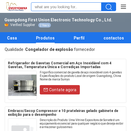
Guangdong First Union Electronic Technology Co., Ltd.
Verified Supplier
2 Years
Casa
Produtos
Perfil
contactos
Qualidade
Congelador de explosão
fornecedor
Refrigerador de Gavetas Comercial em Aço Inoxidável com 4
Gavetas, Temperatura Única e Corrediças Importadas
Frigorífico comercial de gaveta de aço inoxidável com 4 gavetas
Especificações do produto Local de origem Guangdong, China
Nome da marca Sumyo
Contate agora
Embraco/Secop Compressor e 10 prateleiras gelado gabinete de
exibição para o desempenho
Descrição do Produto: Uma Vitrine Expositora de Sorvete é um
equipamento essencial para qualquer negócio que deseja exibir
e armazenar guloseimas