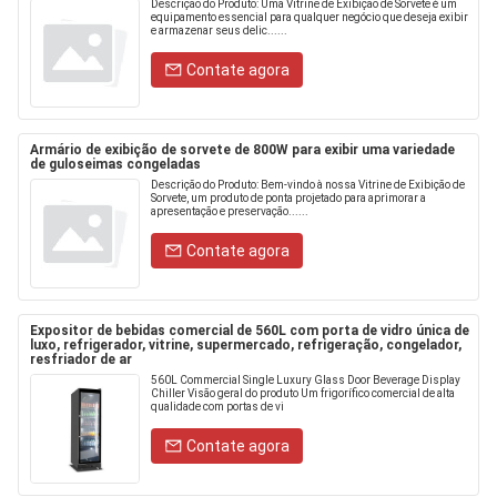
Descrição do Produto: Uma Vitrine de Exibição de Sorvete é um
equipamento essencial para qualquer negócio que deseja exibir
e armazenar seus delic......
Contate agora
Armário de exibição de sorvete de 800W para exibir uma variedade
de guloseimas congeladas
Descrição do Produto: Bem-vindo à nossa Vitrine de Exibição de
Sorvete, um produto de ponta projetado para aprimorar a
apresentação e preservação......
Contate agora
Expositor de bebidas comercial de 560L com porta de vidro única de
luxo, refrigerador, vitrine, supermercado, refrigeração, congelador,
resfriador de ar
560L Commercial Single Luxury Glass Door Beverage Display
Chiller Visão geral do produto Um frigorífico comercial de alta
qualidade com portas de vi
Contate agora