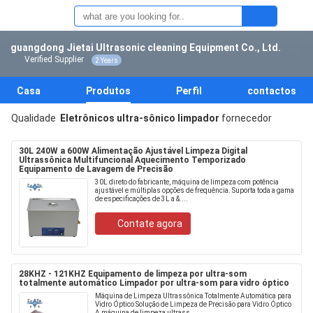
guangdong Jietai Ultrasonic cleaning Equipment Co., Ltd.
Verified Supplier
2 Years
Casa
Produtos
Perfil
contactos
Qualidade
Eletrônicos ultra-sônico limpador
fornecedor
30L 240W a 600W Alimentação Ajustável Limpeza Digital
Ultrassônica Multifuncional Aquecimento Temporizado
Equipamento de Lavagem de Precisão
30L direto do fabricante, máquina de limpeza com potência
ajustável e múltiplas opções de frequência. Suporta toda a gama
de especificações de 3L a &....
Contate agora
28KHZ - 121KHZ Equipamento de limpeza por ultra-som
totalmente automático Limpador por ultra-som para vidro óptico
Máquina de Limpeza Ultrassônica Totalmente Automática para
Vidro Óptico Solução de Limpeza de Precisão para Vidro Óptico
A máquina de limpeza ultrass....