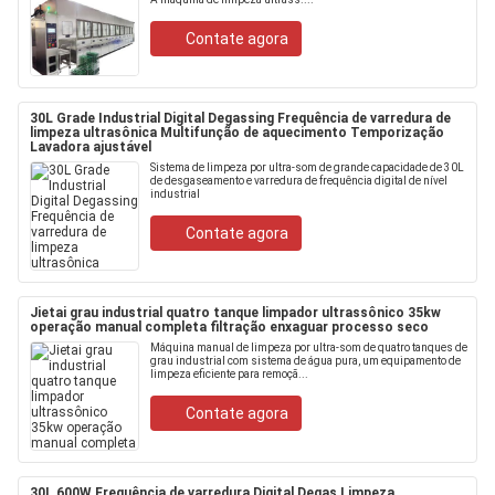
Contate agora
30L Grade Industrial Digital Degassing Frequência de varredura de
limpeza ultrasônica Multifunção de aquecimento Temporização
Lavadora ajustável
Sistema de limpeza por ultra-som de grande capacidade de 30L
de desgaseamento e varredura de frequência digital de nível
industrial
Contate agora
Jietai grau industrial quatro tanque limpador ultrassônico 35kw
operação manual completa filtração enxaguar processo seco
Máquina manual de limpeza por ultra-som de quatro tanques de
grau industrial com sistema de água pura, um equipamento de
limpeza eficiente para remoçã...
Contate agora
30L 600W Frequência de varredura Digital Degas Limpeza