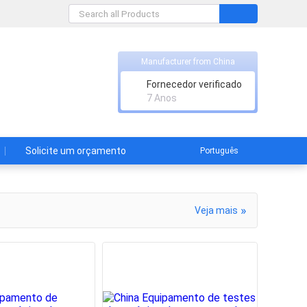
Manufacturer from China
Fornecedor verificado
7 Anos
Solicite um orçamento
Português
»
Veja mais