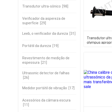
Transdutor ultra-sônico
[98]
Verificador da aspereza de
superfície
[29]
Leeb, o verificador da dureza
[31]
Transdutor ult
olympus apropr
Portátil da dureza
[19]
calibre de espe
Revestimento de medição de
espessura
[21]
Ultrasonic detector de falhas
[26]
Medidor portátil de vibração
[17]
Acessórios da câmara escura
[11]