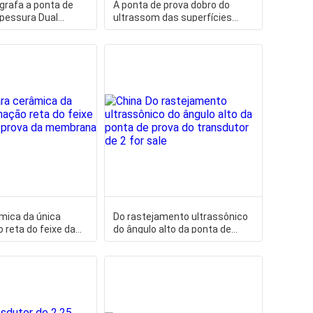
grafa a ponta de
A ponta de prova dobro do
spessura Dual
ultrassom das superfícies
 de cristal C da
ásperas permite medidas
mica da única
Do rastejamento ultrassônico
reta do feixe da
do ângulo alto da ponta de
rova da membrana
prova do transdutor de 2