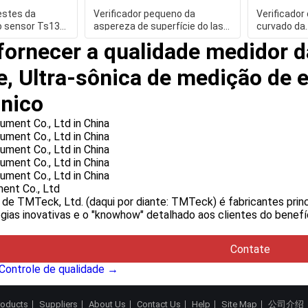
estes da
Verificador pequeno da
Verificador
o sensor Ts130
aspereza de superfície do laser
curvado da
va do furo
do sensor do furo
aspereza/ef
ornecer a qualidade medidor d
medidor
, Ultra-sônica de medição de 
ônico
ent Co., Ltd
 de TMTeck, Ltd. (daqui por diante: TMTeck) é fabricantes pri
gias inovativas e o "knowhow" detalhado aos clientes do benefí
Contate
Controle de qualidade →
roducts
Suppliers
About Us
Contact Us
Help
Site Map
公司介绍