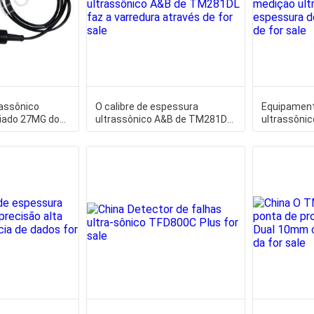
rassônico
O calibre de espessura
Equipament
iado 27MG do
ultrassônico A&B de TM281DL
ultrassônic
ssura
faz a varredura através de
parede do c