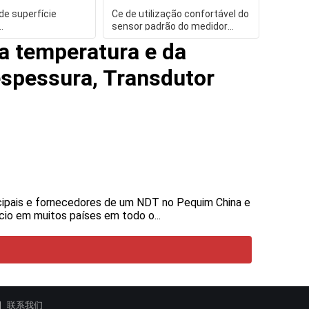
 de superfície
Ce de utilização confortável do
sensor padrão do medidor
iciência elevada do
Ts100 da aspereza de
a temperatura e da
espessura, Transdutor
ncipais e fornecedores de um NDT no Pequim China e
cio em muitos países em todo o...
联系我们