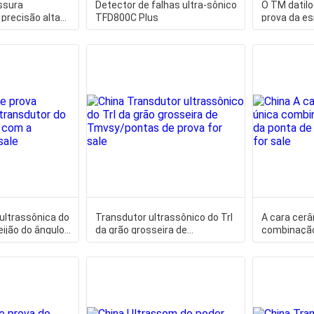
ssura
Detector de falhas ultra-sônico
O TM datilo
 precisão alta
TFD800C Plus
prova da e
ncia de dados
10mm o grau
ultrassônica do
Transdutor ultrassônico do Trl
A cara cerâ
eijão do ângulo
da grão grosseira de
combinação 
dad
Tmvsy/pontas de prova
ponta de p