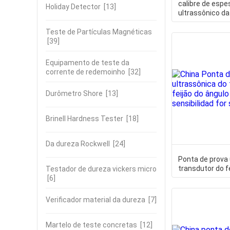
calibre de espe
Holiday Detector
[13]
ultrassônico da
mais transferê
Teste de Partículas Magnéticas
[39]
Equipamento de teste da
corrente de redemoinho
[32]
Durômetro Shore
[13]
Brinell Hardness Tester
[18]
Da dureza Rockwell
[24]
Ponta de prova 
transdutor do f
Testador de dureza vickers micro
com a sensibili
[6]
Verificador material da dureza
[7]
Martelo de teste concretas
[12]