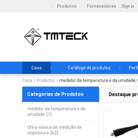
Produtos
Fornecedores
Sign in
TMTeck I
Instrumento C
Casa
Catálogo de produtos
Perf
Casa
/
Produtos
/
medidor da temperatura e da umidade, 
Categorias de Produtos
Destaque pr
medidor da temperatura e da
umidade
[1]
Ultra-sônica de medição de
espessura
[62]