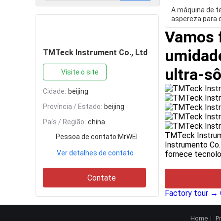
A máquina de t
aspereza para 
Contate
da ponta de pro
Vamos f
umidade
TMTeck Instrument Co., Ltd
ultra-s
Visite o site
Cidade:
beijing
Província / Estado:
beijing
País / Região:
china
TMTeck Instrum
Pessoa de contato:
MrWEI
Instrumento Co.
Ver detalhes de contato
fornece tecnolo
Contate
Factory tour →
Home
P