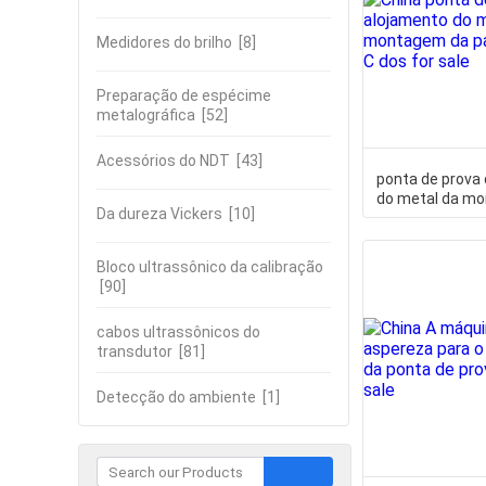
Medidores do brilho
[8]
Preparação de espécime
metalográfica
[52]
Acessórios do NDT
[43]
ponta de prova
do metal da m
Da dureza Vickers
[10]
parte superior 
Bloco ultrassônico da calibração
[90]
cabos ultrassônicos do
transdutor
[81]
Detecção do ambiente
[1]