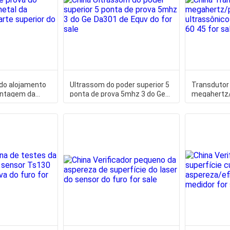
 do alojamento
Ultrassom do poder superior 5
Transdutor 
ontagem da
ponta de prova 5mhz 3 do Ge
megahertz/
do C dos
Da301 de Equv do
ultrassôni
60 45