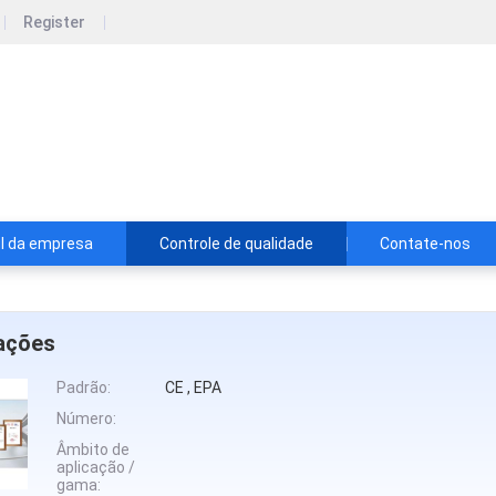
Register
ry Equipment Co., Ltd
o., Ltd.
il da empresa
Controle de qualidade
Contate-nos
cações
Padrão:
CE , EPA
Número:
Âmbito de
aplicação /
gama: