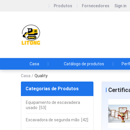
Produtos
Fornecedores
Sign in
Shanghai Litong Machine
Shanghai Litong Machinery Equipment C
Casa
Catálogo de produtos
Perf
Casa
/
Quality
Categorias de Produtos
Certifi
Equipamento de escavadeira
usado
[53]
Excavadora de segunda mão
[42]