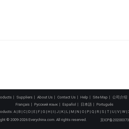
roducts
Suppliers
About Us
Contact Us
Help
Site Map
公司介绍
Français
Русский язык
Español
日本語
Português
roducts:
A
|
B
|
C
|
D
|
E
|
F
|
G
|
H
|
I
|
J
|
K
|
L
|
M
|
N
|
O
|
P
|
Q
|
R
|
S
|
T
|
U
|
V
|
W
|
ght © 2009-2026 Everychina.com. All rights reserved.
京ICP备20200373