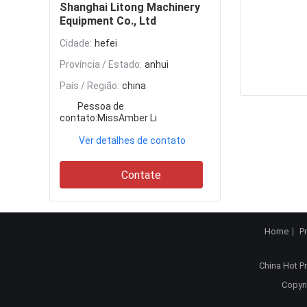
Shanghai Litong Machinery
Equipment Co., Ltd
Cidade:
hefei
Província / Estado:
anhui
País / Região:
china
Pessoa de
contato:
MissAmber Li
Ver detalhes de contato
Contate
Home
P
China Hot P
Copyri