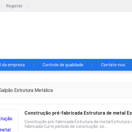
Register
anzhida New Materials Technology Co., 
a New Materials Technology Co., Ltd.
il da empresa
Controle de qualidade
Contate-nos
alpão Estrutura Metálica
Construção pré-fabricada Estrutura de metal Es
Construção pré-fabricada Estrutura de metal Estrutura d
fabricada Curto período de construção: os....