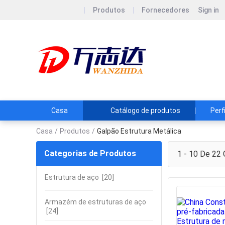
Produtos
Fornecedores
Sign in
Shandong W
Shandong Wanzhid
Casa
Catálogo de produtos
Perf
Casa
/
Produtos
/
Galpão Estrutura Metálica
Categorias de Produtos
1 - 10 De 22
G
Estrutura de aço
[20]
Armazém de estruturas de aço
[24]