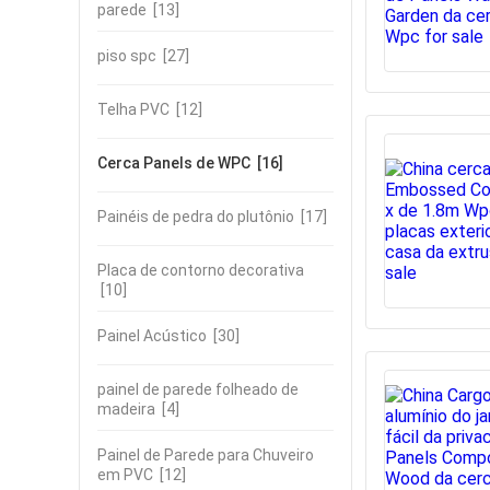
parede
[13]
piso spc
[27]
Telha PVC
[12]
Cerca Panels de WPC
[16]
Painéis de pedra do plutônio
[17]
Placa de contorno decorativa
[10]
Painel Acústico
[30]
painel de parede folheado de
madeira
[4]
Painel de Parede para Chuveiro
em PVC
[12]