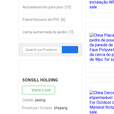
Autoaderentes para piso
[15]
Painel Divisório de PVC
[6]
cama aumentada do jardim
[7]
Contate
SONSILL HOLDING
Visite o site
Cidade:
jiaxing
Província / Estado:
zhejiang