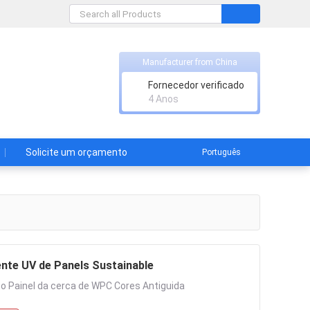
Manufacturer from China
Fornecedor verificado
rente", estamos sempre aqui
4 Anos
Solicite um orçamento
Português
nte UV de Panels Sustainable
 Painel da cerca de WPC Cores Antiguida