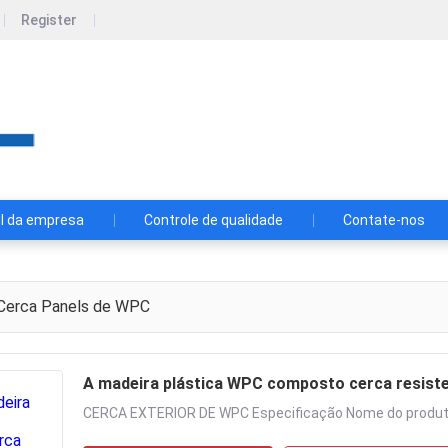
Register
SONSILL HOLDING
"Sua confiança é nossa maior força para seguir em f
esperando para atendê-lo.
il da empresa
Controle de qualidade
Contate-nos
Cerca Panels de WPC
A madeira plástica WPC composto cerca resiste
CERCA EXTERIOR DE WPC Especificação Nome do produto