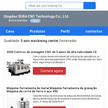
Qingdao SUBA CNC Technology Co., Ltd.
Active Member
2 Years
Casa
Produtos
Perfil
contactos
Qualidade
5 axis machining center
fornecedor
2030 Centros de usinagem CNC de 5 eixos de alta velocidade CE
Com o rápido desenvolvimento da indústria de manufatura, os
requisitos para equipamentos CNC estão ficando cada vez mais
altos.segurança e protecção d...
Contate agora
Máquina-ferramenta de metal Máquina-ferramenta de gravação
Máquina de corte de ferro e aço 400
Características da estrutura da máquina-ferramentaA estrutura
básica desta máquina-ferramenta é uma estrutura de pêndulo
único. A mesa de trabalho é f...