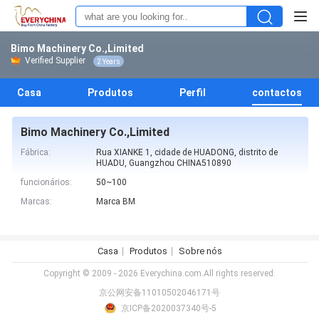
Bimo Machinery Co.,Limited
Verified Supplier
2 Years
Casa
Produtos
Perfil
contactos
Bimo Machinery Co.,Limited
Fábrica:
Rua XIANKE 1, cidade de HUADONG, distrito de
HUADU, Guangzhou CHINA510890
funcionários:
50~100
Marcas:
Marca BM
Casa
Produtos
Sobre nós
Copyright © 2009 - 2026 Everychina.com.All rights reserved.
京公网安备11010502046171号
京ICP备2020037340号-5