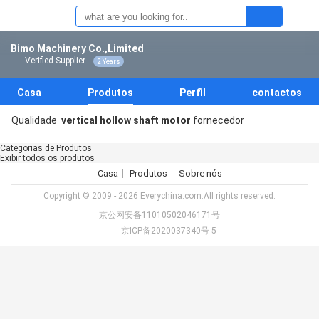
Bimo Machinery Co.,Limited
Verified Supplier
2 Years
Casa
Produtos
Perfil
contactos
Qualidade
vertical hollow shaft motor
fornecedor
Categorias de Produtos
Exibir todos os produtos
Casa
Produtos
Sobre nós
Copyright © 2009 - 2026 Everychina.com.All rights reserved.
京公网安备11010502046171号
京ICP备2020037340号-5