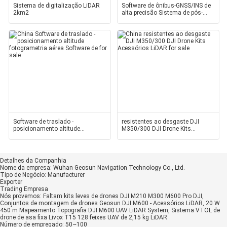
Sistema de digitalização LiDAR
Software de ônibus-GNSS/INS de
2km2
alta precisão Sistema de pós-
processamento
Software de traslado -
resistentes ao desgaste DJI
posicionamento altitude
M350/300 DJI Drone Kits
fotogrametria aérea Software de
Acessórios LiDAR
Detalhes da Companhia
Nome da empresa:
Wuhan Geosun Navigation Technology Co., Ltd.
Tipo de Negócio:
Manufacturer
Exporter
Trading Empresa
Nós provemos:
Faltam kits leves de drones DJI M210 M300 M600 Pro DJI,
Conjuntos de montagem de drones Geosun DJI M600 - Acessórios LiDAR, 20 W
450 m Mapeamento Topografia DJI M600 UAV LiDAR System, Sistema VTOL de
drone de asa fixa Livox T15 128 feixes UAV de 2,15 kg LiDAR
Número de empregado:
50~100