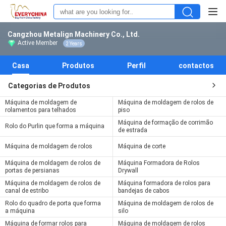
Cangzhou Metalign Machinery Co., Ltd.
Active Member
2 Years
Casa
Produtos
Perfil
contactos
Categorias de Produtos
Máquina de moldagem de
Máquina de moldagem de rolos de
rolamentos para telhados
piso
Máquina de formação de corrimão
Rolo do Purlin que forma a máquina
de estrada
Máquina de moldagem de rolos
Máquina de corte
Máquina de moldagem de rolos de
Máquina Formadora de Rolos
portas de persianas
Drywall
Máquina de moldagem de rolos de
Máquina formadora de rolos para
canal de estribo
bandejas de cabos
Rolo do quadro de porta que forma
Máquina de moldagem de rolos de
a máquina
silo
Máquina de formar rolos para
Máquina de moldagem de rolos