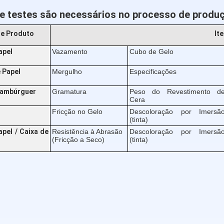
e testes são necessários no processo de produ
de Produto
It
apel
Vazamento
Cubo de Gelo
 Papel
Mergulho
Especificações
Hambúrguer
Gramatura
Peso do Revestimento d
Cera
Fricção no Gelo
Descoloração por Imersã
(tinta)
pel / Caixa de
Resistência à Abrasão
Descoloração por Imersã
(Fricção a Seco)
(tinta)