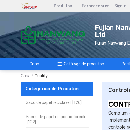
Produtos
Fornecedores
Sign in
Fujian Nan
Ltd
Fujian Nanwang E
Casa
Catálogo de produtos
Perf
Casa
/
Quality
Categorias de Produtos
Control
Saco de papel reciclável
[126]
CONT
Como um do
Sacos de papel de punho torcido
Implement
[122]
controle 