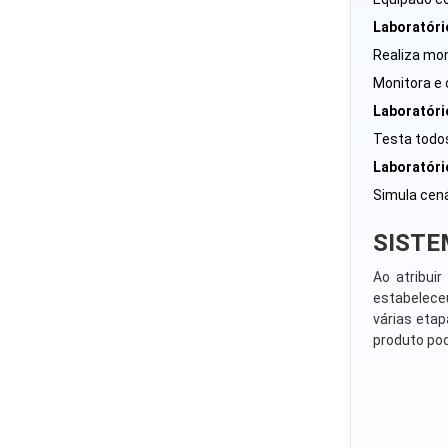
Laboratóri
Realiza mo
Monitora e 
Laboratóri
Testa todos
Laboratóri
Simula cená
SISTE
Ao atribui
estabelece
várias eta
produto po