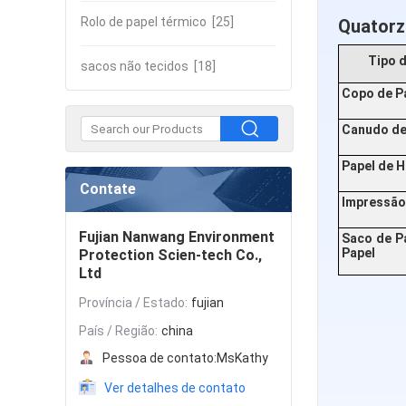
Rolo de papel térmico
[25]
Quatorz
Tipo 
sacos não tecidos
[18]
Copo de P
Canudo de
Papel de 
Contate
Impressão
Fujian Nanwang Environment
Saco de Pa
Papel
Protection Scien-tech Co.,
Ltd
Província / Estado:
fujian
País / Região:
china
Pessoa de contato:
MsKathy
Ver detalhes de contato