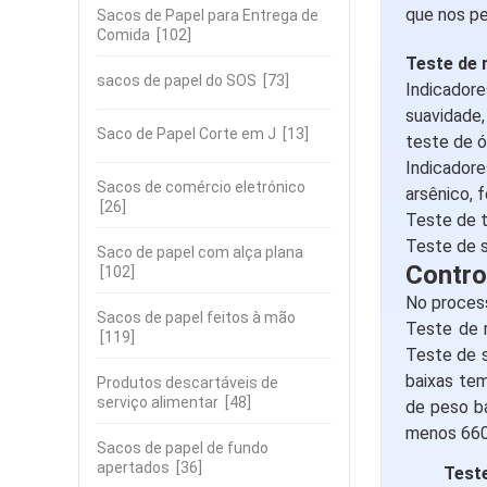
que nos pe
Sacos de Papel para Entrega de
Comida
[102]
Teste de 
sacos de papel do SOS
[73]
Indicadores
suavidade,
Saco de Papel Corte em J
[13]
teste de ó
Indicadore
Sacos de comércio eletrónico
arsênico, 
[26]
Teste de t
Teste de s
Saco de papel com alça plana
Contro
[102]
No process
Sacos de papel feitos à mão
Teste de r
[119]
Teste de s
baixas tem
Produtos descartáveis de
serviço alimentar
[48]
de peso ba
menos 660 
Sacos de papel de fundo
apertados
[36]
Teste