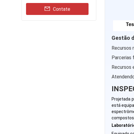
Contate
Tes
Gestão d
Recursos r
Parcerias 
Recursos e
Atendendo 
INSPE
Projetada p
está equip
espectrôme
compostos 
Laboratóri
Equipado co