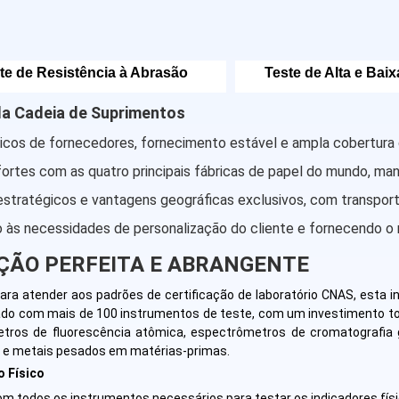
te de Resistência à Abrasão
Teste de Alta e Bai
a Cadeia de Suprimentos
icos de fornecedores, fornecimento estável e ampla cobertura 
fortes com as quatro principais fábricas de papel do mundo, ma
stratégicos e vantagens geográficas exclusivos, com transporte
às necessidades de personalização do cliente e fornecendo o
ÇÃO PERFEITA E ABRANGENTE
ara atender aos padrões de certificação de laboratório CNAS, esta in
ado com mais de 100 instrumentos de teste, com um investimento to
tros de fluorescência atômica, espectrômetros de cromatografia
e metais pesados em matérias-primas.
o Físico
m todos os instrumentos necessários para testar os indicadores físic