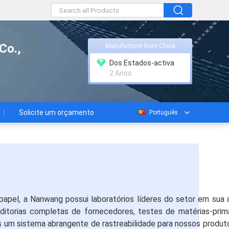
Co.,
Manufacturer from China
Dos Estados-activa
2 Anos
Solicite um orçamento
Português
apel, a Nanwang possui laboratórios líderes do setor em sua á
ditorias completas de fornecedores, testes de matérias-prim
um sistema abrangente de rastreabilidade para nossos produto