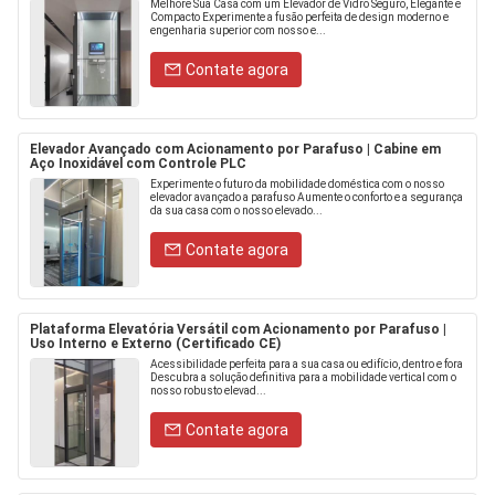
Melhore Sua Casa com um Elevador de Vidro Seguro, Elegante e
Compacto Experimente a fusão perfeita de design moderno e
engenharia superior com nosso e...
Contate agora
Elevador Avançado com Acionamento por Parafuso | Cabine em
Aço Inoxidável com Controle PLC
Experimente o futuro da mobilidade doméstica com o nosso
elevador avançado a parafuso Aumente o conforto e a segurança
da sua casa com o nosso elevado...
Contate agora
Plataforma Elevatória Versátil com Acionamento por Parafuso |
Uso Interno e Externo (Certificado CE)
Acessibilidade perfeita para a sua casa ou edifício, dentro e fora
Descubra a solução definitiva para a mobilidade vertical com o
nosso robusto elevad...
Contate agora