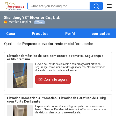
Shandong YST Elevator Co., Ltd.
Verified Supplier
2 Years
Casa
Produtos
Perfil
contactos
Qualidade
Pequeno elevador residencial
fornecedor
Elevador doméstico de luxo com controlo remoto. Segurança e
estilo premium.
Eleve o seu estilo de vida com a combinação definitiva de
segurança, conveniência e design moderno. Nosso elevador
doméstico de alta qualidade fornece...
Contate agora
Elevador Doméstico Automático | Elevador de Parafuso de 400kg
com Porta Deslizante
Experimente Conveniência e Segurança Incomparáveis com
Nosso Elevador Residencial Automático Transforme sua casa
de vários andares com um elevador ele...