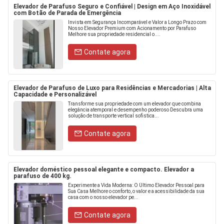
Elevador de Parafuso Seguro e Confiável | Design em Aço Inoxidável
com Botão de Parada de Emergência
Invista em Segurança Incomparável e Valor a Longo Prazo com
Nosso Elevador Premium com Acionamento por Parafuso
Melhore sua propriedade residencial o....
Contate agora
Elevador de Parafuso de Luxo para Residências e Mercadorias | Alta
Capacidade e Personalizável
Transforme sua propriedade com um elevador que combina
elegância atemporal e desempenho poderoso Descubra uma
solução de transporte vertical sofistica...
Contate agora
Elevador doméstico pessoal elegante e compacto. Elevador a
parafuso de 400 kg.
Experimente a Vida Moderna: O Último Elevador Pessoal para
Sua Casa Melhore o conforto, o valor e a acessibilidade da sua
casa com o nosso elevador pe...
Contate agora