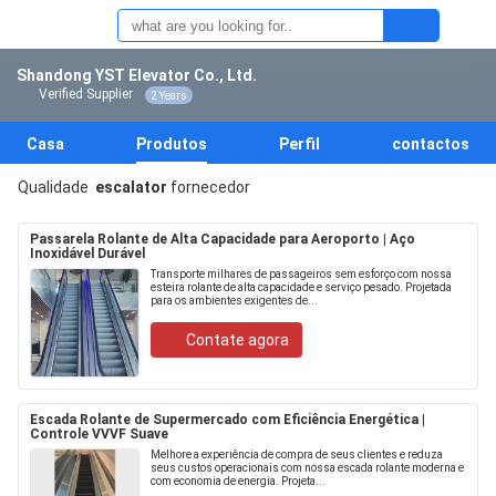
Shandong YST Elevator Co., Ltd.
Verified Supplier
2 Years
Casa
Produtos
Perfil
contactos
Qualidade
escalator
fornecedor
Passarela Rolante de Alta Capacidade para Aeroporto | Aço
Inoxidável Durável
Transporte milhares de passageiros sem esforço com nossa
esteira rolante de alta capacidade e serviço pesado. Projetada
para os ambientes exigentes de...
Contate agora
Escada Rolante de Supermercado com Eficiência Energética |
Controle VVVF Suave
Melhore a experiência de compra de seus clientes e reduza
seus custos operacionais com nossa escada rolante moderna e
com economia de energia. Projeta...