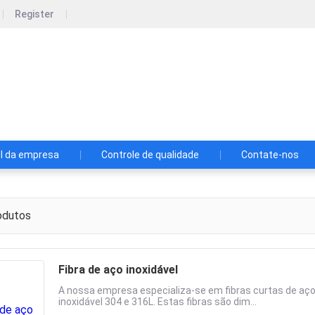
Register
ed Metal Products Co., Ltd.
il da empresa
Controle de qualidade
Contate-nos
odutos
Fibra de aço inoxidável
A nossa empresa especializa-se em fibras curtas de aço 
inoxidável 304 e 316L. Estas fibras são dim...