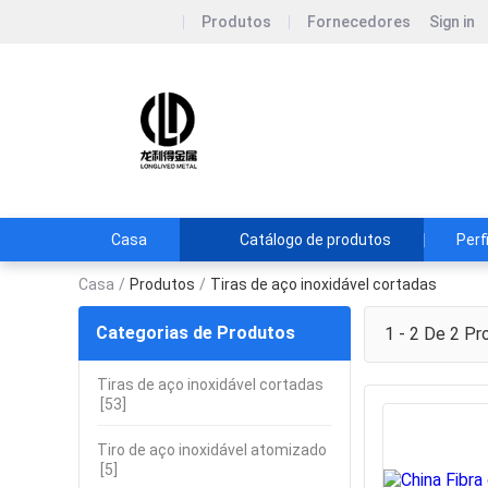
Produtos
Fornecedores
Sign in
Taizhou Longliv
Casa
Catálogo de produtos
Perf
Casa
/
Produtos
/
Tiras de aço inoxidável cortadas
Categorias de Produtos
1 - 2 De 2
Pr
Tiras de aço inoxidável cortadas
[53]
Tiro de aço inoxidável atomizado
[5]