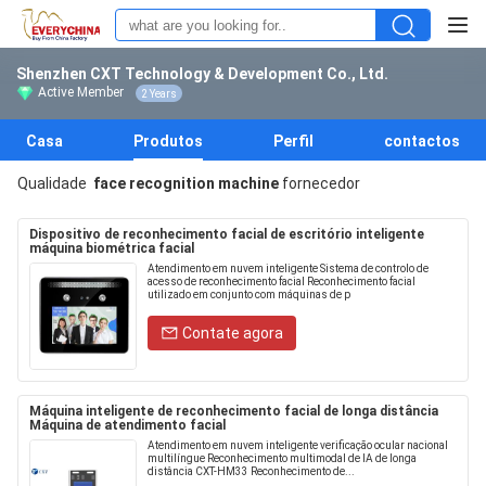
Shenzhen CXT Technology & Development Co., Ltd.
Active Member
2 Years
Casa
Produtos
Perfil
contactos
Qualidade
face recognition machine
fornecedor
Dispositivo de reconhecimento facial de escritório inteligente
máquina biométrica facial
Atendimento em nuvem inteligente Sistema de controlo de
acesso de reconhecimento facial Reconhecimento facial
utilizado em conjunto com máquinas de p
Contate agora
Máquina inteligente de reconhecimento facial de longa distância
Máquina de atendimento facial
Atendimento em nuvem inteligente verificação ocular nacional
multilíngue Reconhecimento multimodal de IA de longa
distância CXT-HM33 Reconhecimento de...