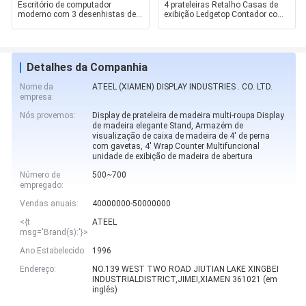
Escritório de computador
4 prateleiras Retalho Casas de
moderno com 3 desenhistas de
exibição Ledgetop Contador com
tecido Estrutura de estudo
Vitrine Frente V
Detalhes da Companhia
Nome da
ATEEL (XIAMEN) DISPLAY INDUSTRIES . CO. LTD.
empresa:
Nós provemos:
Display de prateleira de madeira multi-roupa Display
de madeira elegante Stand, Armazém de
visualização de caixa de madeira de 4' de perna
com gavetas, 4' Wrap Counter Multifuncional
unidade de exibição de madeira de abertura
Número de
500~700
empregado:
Vendas anuais:
40000000-50000000
<{t
ATEEL
msg='Brand(s):'}>
Ano Estabelecido:
1996
Endereço:
NO.139 WEST TWO ROAD JIUTIAN LAKE XINGBEI
INDUSTRIALDISTRICT,JIMEI,XIAMEN 361021 (em
inglês)