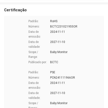
Certificação
Padrão:
RoHS
Número:
BCTC231021955OR
Data de
2024-11-11
emissão:
Data de
2027-11-10
validade:
Scope /
Baby Monitor
Range:
Publicado por:
BCTC
Padrão:
PSE
Número:
PCN241111966OR
Data de
2024-11-11
emissão:
Data de
2027-11-10
validade:
Scope /
Baby Monitor