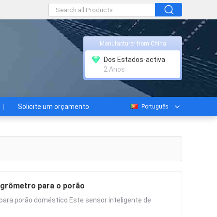
Manufacturer from China
Dos Estados-activa
2 Anos
Solicite um orçamento
Português
higrômetro para o porão
para porão doméstico Este sensor inteligente de