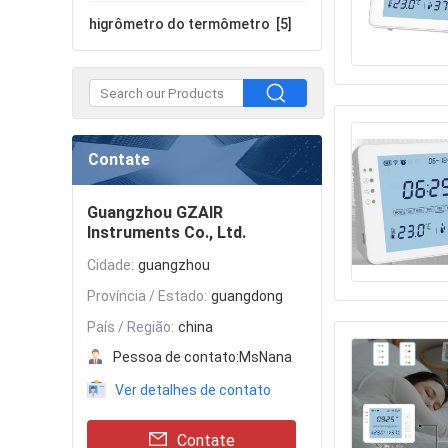
higrômetro do termômetro
[5]
Contate
Guangzhou GZAIR
Instruments Co., Ltd.
Cidade:
guangzhou
Província / Estado:
guangdong
País / Região:
china
Pessoa de contato:
MsNana
Ver detalhes de contato
Contate