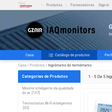
Produtos
Fornecedores
Sign in
G
I
Casa
Catálogo de produtos
Perf
Casa
/
Produtos
/
higrômetro do termômetro
Categorias de Produtos
1 - 5 De 5
hig
Monitor inteligente da qualidade
do ar
[137]
Termostatos Wi-Fi inteligentes
[53]