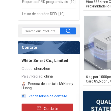
Etiquetas RFID programáveis
[10]
Hico 8554mm C
Proximidade RF
Alimentado por 
Leitor de cartões RFID
[10]
Cartão
Contate
White Smart Co., Limited
Cidade:
shenzhen
País / Região:
china
6 kg por 1000p
Card 85,6 por 5
Pessoa de contato:
MrKenny
Passivo alimen
Huang
Ver detalhes de contato
Contate