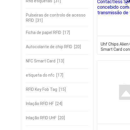
Rfid etiquetas
[31]
Pulseiras de controlo de acesso
RFID
[31]
Ficha de papel RFID
[17]
Uhf Chips Alien
Autocolante de chip RFID
[20]
Smart Card co
modo de trans
NFC Smart Card
[13]
etiqueta do nfc
[17]
RFID Key Fob Tag
[15]
Inlação RFID HF
[24]
Inlação RFID UHF
[20]