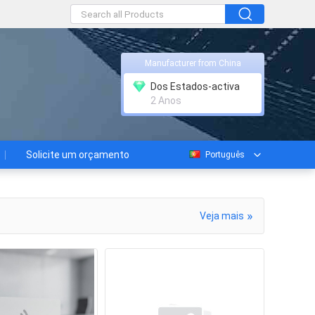
Manufacturer from China
Dos Estados-activa
2 Anos
Solicite um orçamento
Português
»
Veja mais