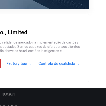
o., Limited
Factory tour →
Controle de qualidade →
联系我们