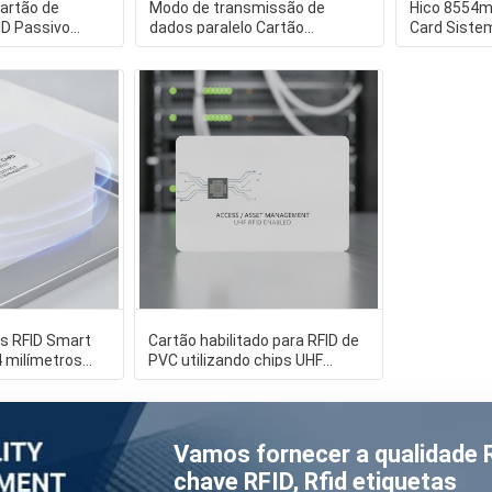
artão de
Modo de transmissão de
Hico 8554m
ID Passivo
dados paralelo Cartão
Card Siste
Leitor RFID
inteligente RFID com chips
eletrônico 
alien
cs RFID Smart
Cartão habilitado para RFID de
4 milímetros
PVC utilizando chips UHF
tado por
Imping que suportam solu
Vamos fornecer a qualidade
chave RFID, Rfid etiquetas