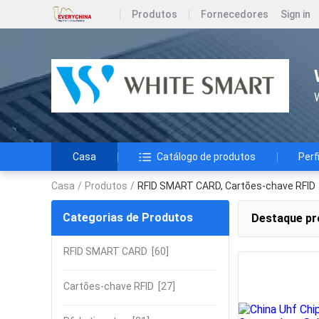
Produtos
Fornecedores
Sign in
W
Casa
Catálogo de produtos
Perf
Casa
/
Produtos
/
RFID SMART CARD, Cartões-chave RFID
Categorias de Produtos
Destaque pr
RFID SMART CARD
[60]
Cartões-chave RFID
[27]