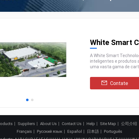
White Smart C
A White Smart Technology é líder de mercado na implementação de cartões
inteligentes e produtos associados.Somos capazes de oferecer aos clientes
uma vasta gama de cartão chave do hotel, cartões inteligentes e
acessórios,...
Contate
roducts
Suppliers
About Us
Contact Us
Help
Site Map
公司介绍
Français
Русский язык
Español
日本語
Português