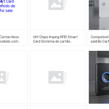
 Contactless
Uhf Chips Imping RFID Smart
Compatível 
ncebido com
Card Sistema de cartão
padrão Cart
missão de
eletrônico Hico 85554mm Ideal
com HF 0-1