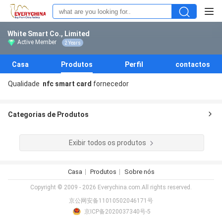
White Smart Co., Limited
Active Member
2 Years
Casa
Produtos
Perfil
contactos
Qualidade
nfc smart card
fornecedor
Categorias de Produtos
Exibir todos os produtos
Casa
Produtos
Sobre nós
Copyright © 2009 - 2026 Everychina.com.All rights reserved.
京公网安备11010502046171号
京ICP备2020037340号-5