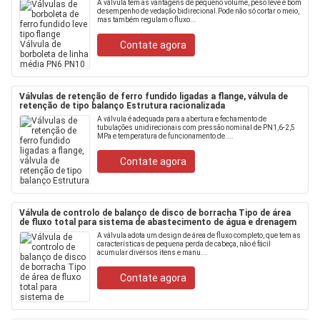
A válvula tem as vantagens de pequeno volume, peso leve e bom
desempenho de vedação bidirecional.Pode não só cortar o meio,
mas também regulam o fluxo...
Contate agora
Válvulas de retenção de ferro fundido ligadas a flange, válvula de
retenção de tipo balanço Estrutura racionalizada
A válvula é adequada para a abertura e fechamento de
tubulações unidirecionais com pressão nominal de PN1,6-2,5
MPa e temperatura de funcionamento de....
Contate agora
Válvula de controlo de balanço de disco de borracha Tipo de área
de fluxo total para sistema de abastecimento de água e drenagem
A válvula adota um design de área de fluxo completo, que tem as
características de pequena perda de cabeça, não é fácil
acumular diversos itens e manu...
Contate agora