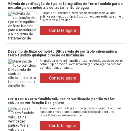
Válvula de verificação de tipo esferográfica de ferro fundido para a
metalurgia e a indústria de tratamento de água
Função: Abrir e fechar automaticamente o disco da válvula
esférica por meio do próprio fluxo do meio para evitar que o meio
flua para trás; Área de ap...
Contate agora
Desenho de fluxo completo DIN válvula de controlo silenciadora
ferro fundido qualquer direção de instalação
A função da válvula é impedir o fluxo na direção oposta e apenas
permitir que o meio flua em uma direção.Sob a ação da pressão
do fluido fluindo numa....
Contate agora
PN10 PN16 Ferro fundido válvulas de verificação padrão Wafer
válvula de verificação Design leve
A válvula é constituída por um corpo de válvula, um disco, uma
haste, uma mola e outras partes, que são ligadas por uma
pinça.O fenômeno do martelo de...
Contate agora