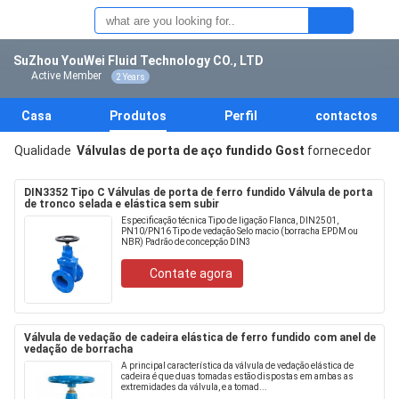
SuZhou YouWei Fluid Technology CO., LTD
Active Member
2 Years
Casa
Produtos
Perfil
contactos
Qualidade
Válvulas de porta de aço fundido Gost
fornecedor
DIN3352 Tipo C Válvulas de porta de ferro fundido Válvula de porta
de tronco selada e elástica sem subir
Especificação técnica Tipo de ligação Flanca, DIN2501,
PN10/PN16 Tipo de vedação Selo macio (borracha EPDM ou
NBR) Padrão de concepção DIN3
Contate agora
Válvula de vedação de cadeira elástica de ferro fundido com anel de
vedação de borracha
A principal característica da válvula de vedação elástica de
cadeira é que duas tomadas estão dispostas em ambas as
extremidades da válvula, e a tomad...