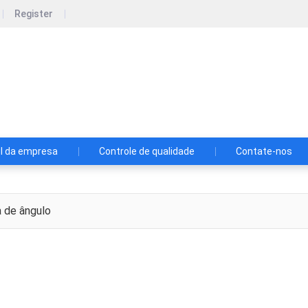
Register
n Bangqi Metal Products Co., Ltd.
il da empresa
Controle de qualidade
Contate-nos
 de ângulo