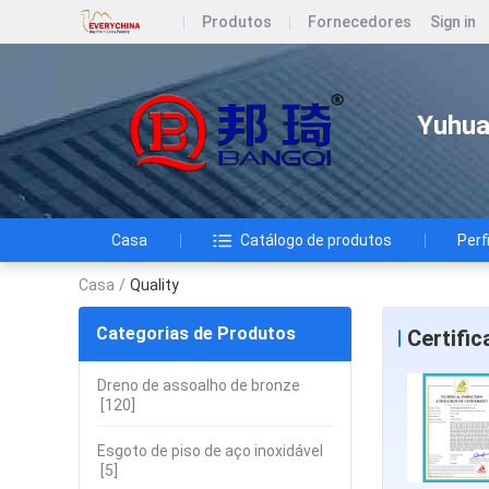
Produtos
Fornecedores
Sign in
Yuhua
Casa
Catálogo de produtos
Perf
Casa
/
Quality
Categorias de Produtos
Certifi
Dreno de assoalho de bronze
[120]
Esgoto de piso de aço inoxidável
[5]