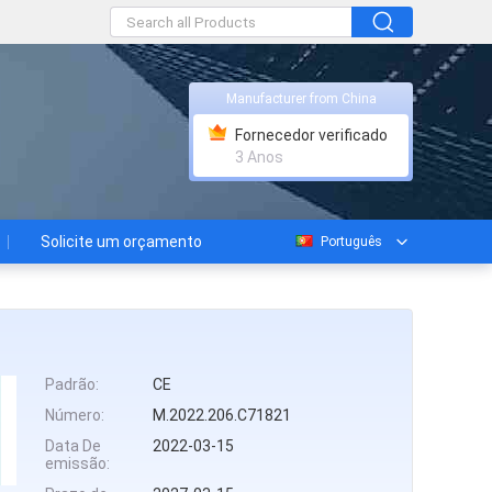
Manufacturer from China
Fornecedor verificado
3 Anos
Solicite um orçamento
Português
Padrão:
CE
Número:
M.2022.206.C71821
Data De
2022-03-15
emissão: