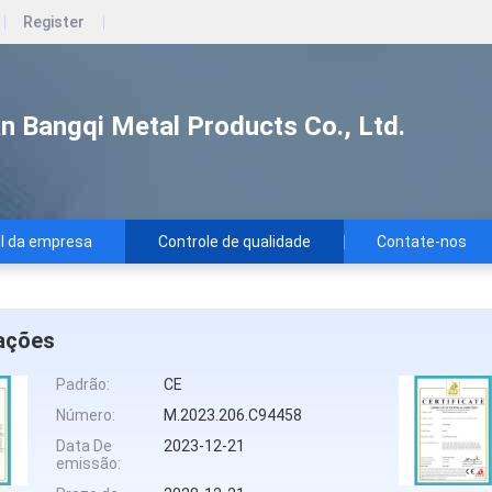
Register
n Bangqi Metal Products Co., Ltd.
il da empresa
Controle de qualidade
Contate-nos
cações
Padrão:
CE
Número:
M.2023.206.C94458
Data De
2023-12-21
emissão: