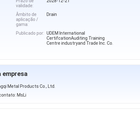
Prazo de
2028-12-21
validade:
Âmbito de
Drain
aplicação /
gama:
Publicado por:
UDEM International
CertifcationAuditing Training
Centre industryand Trade Inc. Co.
da empresa
qi Metal Products Co., Ltd.
contato: MsLi