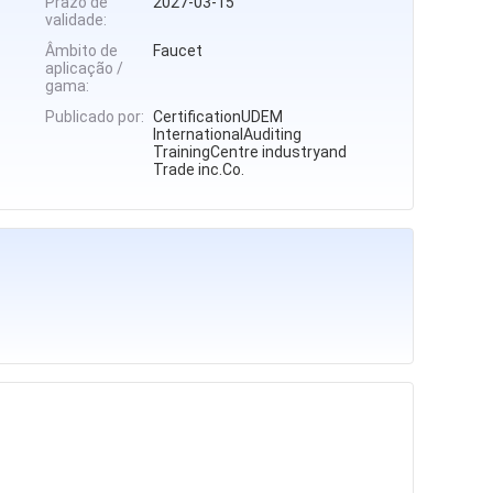
Prazo de
2027-03-15
validade:
Âmbito de
Faucet
aplicação /
gama:
Publicado por:
CertificationUDEM
InternationalAuditing
TrainingCentre industryand
Trade inc.Co.