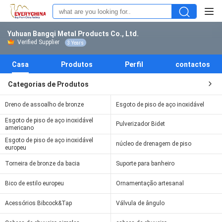
Yuhuan Bangqi Metal Products Co., Ltd.
Verified Supplier
3 Years
Casa
Produtos
Perfil
contactos
Categorias de Produtos
Dreno de assoalho de bronze
Esgoto de piso de aço inoxidável
Esgoto de piso de aço inoxidável
Pulverizador Bidet
americano
Esgoto de piso de aço inoxidável
núcleo de drenagem de piso
europeu
Torneira de bronze da bacia
Suporte para banheiro
Bico de estilo europeu
Ornamentação artesanal
Acessórios Bibcock&Tap
Válvula de ângulo