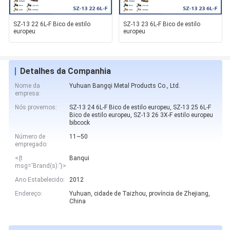
SZ-13 22 6L-F Bico de estilo
SZ-13 23 6L-F Bico de estilo
europeu
europeu
Detalhes da Companhia
Nome da
Yuhuan Bangqi Metal Products Co., Ltd.
empresa:
Nós provemos:
SZ-13 24 6L-F Bico de estilo europeu, SZ-13 25 6L-F
Bico de estilo europeu, SZ-13 26 3X-F estilo europeu
bibcock
Número de
11~50
empregado:
<{t
Banqui
msg='Brand(s):'}>
Ano Estabelecido:
2012
Endereço:
Yuhuan, cidade de Taizhou, província de Zhejiang,
China