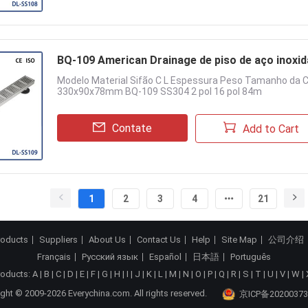
BQ-109 American Drainage de piso de aço inoxid
Modelo Material Sifão C L Espessura Peso Tamanho da 
330x90x78mm BQ-109 SS304 2 pol 16 pol 84m
Contate
Add to Cart
1
2
3
4
21
roducts
Suppliers
About Us
Contact Us
Help
Site Map
公司介绍
Français
Русский язык
Español
日本語
Português
roducts:
A
|
B
|
C
|
D
|
E
|
F
|
G
|
H
|
I
|
J
|
K
|
L
|
M
|
N
|
O
|
P
|
Q
|
R
|
S
|
T
|
U
|
V
|
W
|
ght © 2009-2026 Everychina.com. All rights reserved.
京ICP备20200373