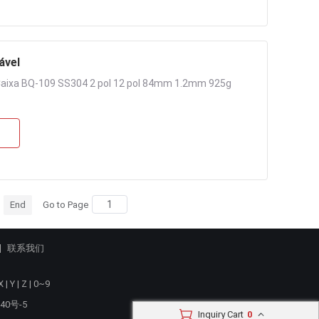
ável
Caixa BQ-109 SS304 2 pol 12 pol 84mm 1.2mm 925g
End
Go to Page
联系我们
X
|
Y
|
Z
|
0~9
40号-5
Inquiry Cart
0