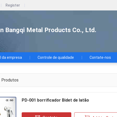
Register
n Bangqi Metal Products Co., Ltd.
il da empresa
Controle de qualidade
Contate-nos
8
Produtos
PD-001 borrificador Bidet de latão