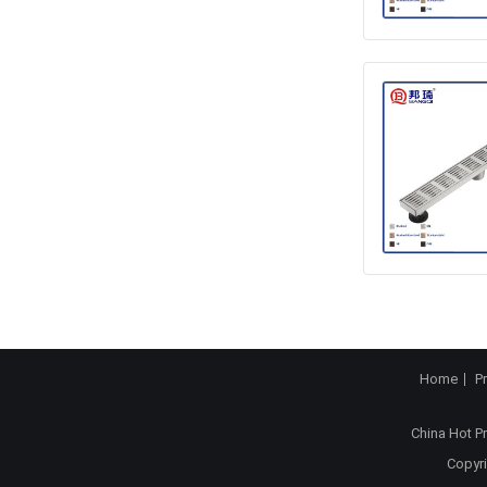
Home
P
China Hot P
Copyri