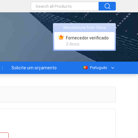
Manufacturer from China
Fornecedor verificado
3 Anos
Solicite um orçamento
Português