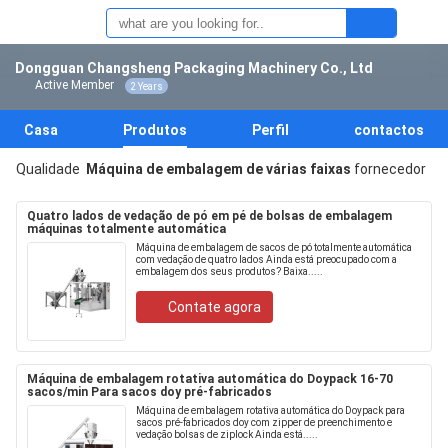
Dongguan Changsheng Packaging Machinery Co., Ltd
Active Member
2 Years
Casa
Produtos
Perfil
contactos
Qualidade
Máquina de embalagem de várias faixas
fornecedor
Quatro lados de vedação de pó em pé de bolsas de embalagem
máquinas totalmente automática
Máquina de embalagem de sacos de pó totalmente automática
com vedação de quatro lados Ainda está preocupado com a
embalagem dos seus produtos? Baixa.....
Contate agora
Máquina de embalagem rotativa automática do Doypack 16-70
sacos/min Para sacos doy pré-fabricados
Máquina de embalagem rotativa automática do Doypack para
sacos pré-fabricados doy com zipper de preenchimento e
vedação bolsas de ziplock Ainda está.....