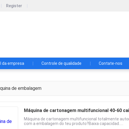
Register
gsheng Packaging Machinery Co., Ltd
Com embalagens precisas, levamos o futuro vigoroso das
il da empresa
Controle de qualidade
Contate-nos
uina de embalagem
Máquina de cartonagem multifuncional 40-60 ca
Máquina de cartonagem multifuncional totalmente auto
com a embalagem do teu produto?Baixa capacidad.....