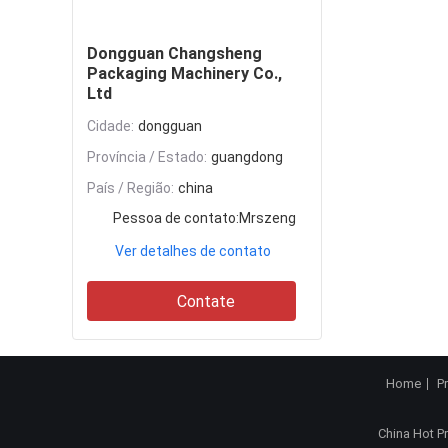
Contate
Dongguan Changsheng
Packaging Machinery Co.,
Ltd
Cidade:
dongguan
Província / Estado:
guangdong
País / Região:
china
Pessoa de contato:
Mrszeng
Ver detalhes de contato
Contate
Home
P
China Hot P