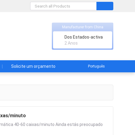
Manufacturer from China
Dos Estados-activa
2 Anos
Solicite um orçamento
Português
ixas/minuto
mática 40-60 caixas/minuto Ainda estás preocupado