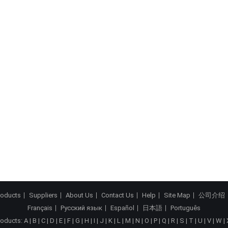
roducts
Suppliers
About Us
Contact Us
Help
Site Map
公司介绍
Français
Русский язык
Español
日本語
Português
roducts:
A
|
B
|
C
|
D
|
E
|
F
|
G
|
H
|
I
|
J
|
K
|
L
|
M
|
N
|
O
|
P
|
Q
|
R
|
S
|
T
|
U
|
V
|
W
|