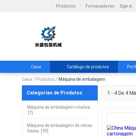
Produtos
Fornecedores
Sign in
Dongguan Chan
Changsheng Packaging: 
empresas
Casa
Catálogo de produtos
Perf
Casa
/
Produtos
/
Máquina de embalagem
Categorias de Produtos
1 - 4 De 4
Máq
Máquina de embalagem rotativa
[7]
Máquina de embalagem de várias
faixas
[39]